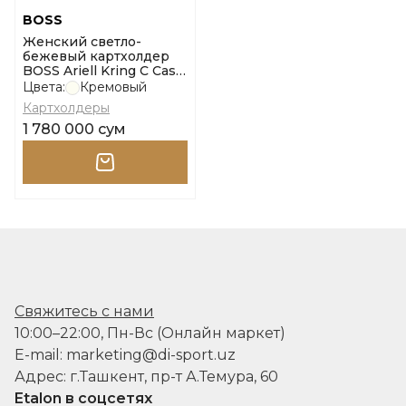
BOSS
Женский светло-
бежевый картхолдер
BOSS Ariell Kring C Case
размер onesi
Цвета:
Кремовый
Картхолдеры
1 780 000 сум
Свяжитесь с нами
10:00–22:00, Пн-Вс (Онлайн маркет)
E-mail: marketing@di-sport.uz
Адрес: г.Ташкент, пр-т А.Темура, 60
Etalon в соцсетях