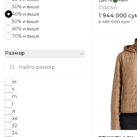
Цвета:
Хаки
30% и выше
Куртки
40% и выше
1 944 000 су
50% и выше
6 481 000 сум
60% и выше
70% и выше
Размер
xs
s
m
l
xl
xxl
32
34