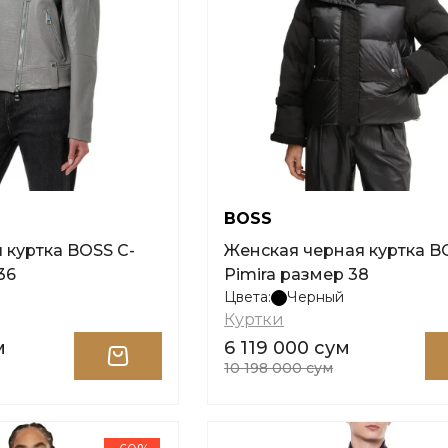
BOSS
 куртка BOSS C-
Женская черная куртка B
36
Pimira размер 38
Цвета:
Черный
Куртки
м
6 119 000 сум
10 198 000 сум