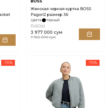
BOSS
Женская черная куртка BOSS
acket
Pagori2 размер 36
Цвета:
Черный
Куртки
3 977 000 сум
7 953 000 сум
-70%
-70%