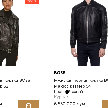
-60%
BOSS
я куртка BOSS
Мужская черная куртка B
р 32
Maidoc размер 54
Цвета:
Черный
Куртки
м
6 550 000 сум