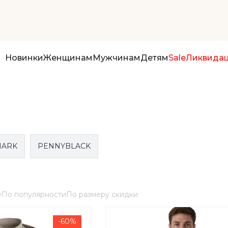
Новинки
Женщинам
Мужчинам
Детям
Sale
Ликвида
HARK
PENNYBLACK
е
По популярности
По размеру скидки
-60%