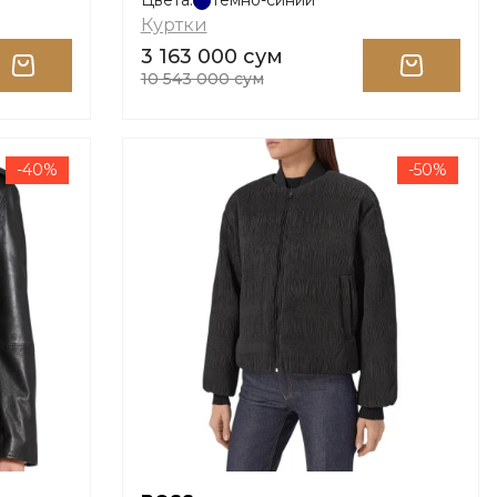
Цвета:
Темно-синий
Куртки
3 163 000 сум
10 543 000 сум
-40%
-50%