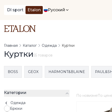
DI sport
Etalon
Русский
Главная
Каталог
Одежда
Куртки
Куртки
55 товаров
BOSS
GEOX
HARMONT&BLAINE
PAUL&S
Категории
По новизне
По цен
Одежда
Брюки