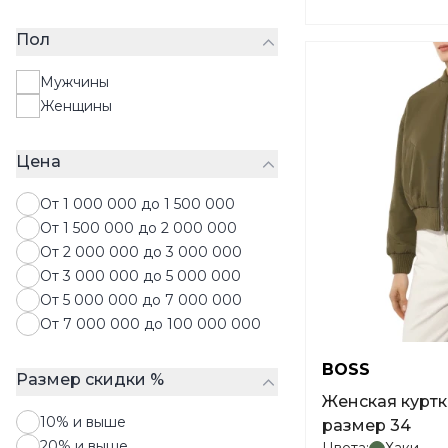
Пуховики
Пол
Рубашки
Свитера
Мужчины
Свитшоты
Женщины
Толстовки
Топы
Цена
Футболки
Халаты
От 1 000 000 до 1 500 000
Худи
От 1 500 000 до 2 000 000
Шорты
От 2 000 000 до 3 000 000
Юбки
От 3 000 000 до 5 000 000
От 5 000 000 до 7 000 000
От 7 000 000 до 100 000 000
BOSS
Размер скидки %
Женская куртка BOSS C_Pikomba
10% и выше
размер 34
20% и выше