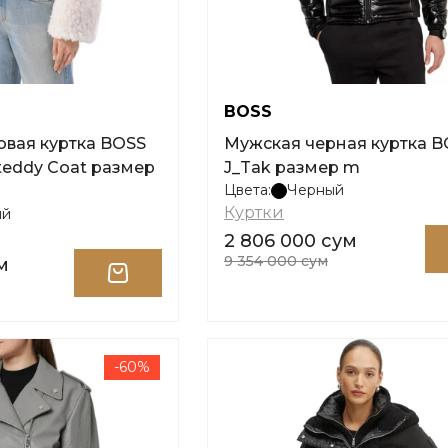
BOSS
вая куртка BOSS
Мужская черная куртка B
Citeddy Coat размер
J_Tak размер m
Цвета:
Черный
Куртки
ый
2 806 000 сум
9 354 000 сум
м
-60%