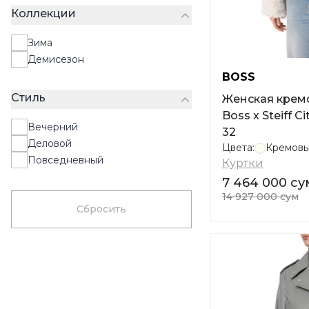
Коллекции
Оливковый
Кремовый
Зима
Светло-серый
Демисезон
BOSS
Стиль
Женская кремо
Boss x Steiff 
Вечерний
32
Деловой
Цвета:
Кремов
Повседневный
Куртки
7 464 000 су
14 927 000 сум
Сбросить