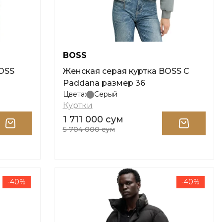
BOSS
OSS
Женская серая куртка BOSS C
Paddana размер 36
Цвета:
Серый
Куртки
1 711 000 сум
5 704 000 сум
-40%
-40%