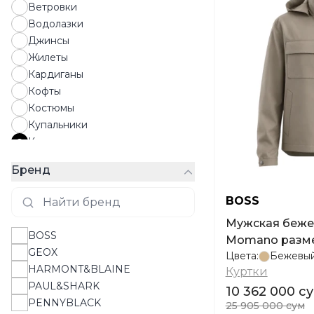
Ветровки
Водолазки
Джинсы
Жилеты
Кардиганы
Кофты
Костюмы
Купальники
Куртки
Лонгсливы
Бренд
Майки
Нижнее белье
BOSS
Пальто
Мужская бежев
Пиджаки
BOSS
Momano разме
Пижамы
GEOX
Цвета:
Бежевы
Плавки
HARMONT&BLAINE
Куртки
Платья
PAUL&SHARK
10 362 000 с
Плащи
PENNYBLACK
25 905 000 сум
Поло