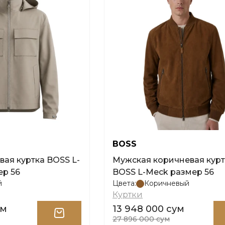
BOSS
ая куртка BOSS L-
Мужская коричневая курт
р 56
BOSS L-Meck размер 56
й
Цвета:
Коричневый
Куртки
ум
13 948 000 сум
27 896 000 сум