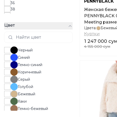
PENNYBLACK
36
38
Женская бежев
40
PENNYBLACK 01
42
Meeting разме
Цвет
44
Цвета:
Бежевы
Куртки
46
48
1 247 000 су
4 155 000 сум
50
Черный
52
Синий
54
Темно-синий
56
58
Коричневый
Серый
Голубой
Бежевый
Хаки
Темно-бежевый
Светло-бежевый