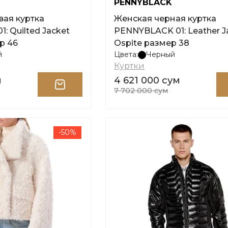
PENNYBLACK
ая куртка
Женская черная куртка
: Quilted Jacket
PENNYBLACK 01: Leather J
р 46
Ospite размер 38
й
Цвета:
Черный
Куртки
м
4 621 000 сум
7 702 000 сум
-50%