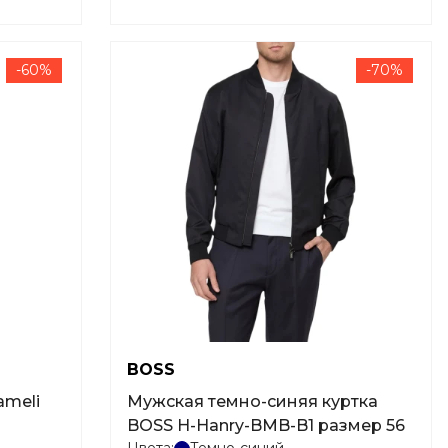
-60%
-70%
BOSS
Мужская темно-синяя куртка
BOSS H-Hanry-BMB-B1 размер 56