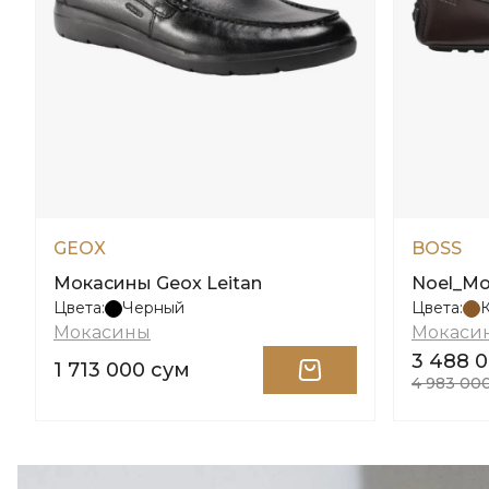
GEOX
BOSS
Мокасины Geox Leitan
Noel_Mo
Цвета:
Черный
Цвета:
Мокасины
Мокаси
3 488 
1 713 000 сум
4 983 00