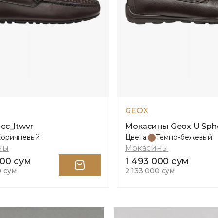
GEOX
cc_ltwvr
Мокасины Geox U Sphe
Коричневый
Цвета:
Темно-бежевый
ны
Мокасины
000 сум
1 493 000 сум
0 сум
2 133 000 сум