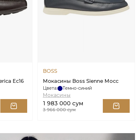
BOSS
rica Ec16
Мокасины Boss Sienne Mocc
Цвета:
Темно-синий
Мокасины
1 983 000 сум
3 966 000 сум