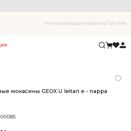
Контакты
Наши магазины
Tax free
ция
ые мокасины GEOX U leitan e - nappa
e00085