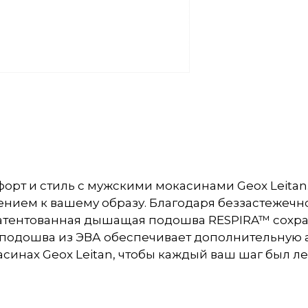
т и стиль с мужскими мокасинами Geox Leitan.
ением к вашему образу. Благодаря беззастежечн
апатентованная дышащая подошва RESPIRA™ сохр
ая подошва из ЭВА обеспечивает дополнительную
асинах Geox Leitan, чтобы каждый ваш шаг был л