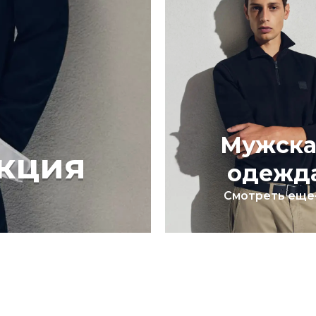
Мужска
кция
одежд
Смотреть еще