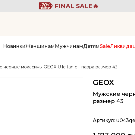
FINAL SALE🔥
Новинки
Женщинам
Мужчинам
Детям
Sale
Ликвида
 черные мокасины GEOX U leitan e - nappa размер 43
GEOX
Мужские черн
размер 43
Артикул
: u043q