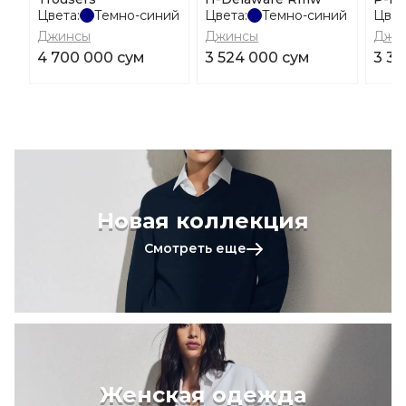
Цвета:
Темно-синий
Цвета:
Темно-синий
Цвет
Джинсы
Джинсы
Джи
4 700 000 сум
3 524 000 сум
3 38
Новая коллекция
Смотреть еще
Женская одежда