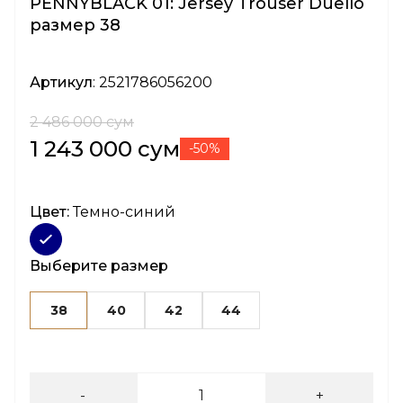
PENNYBLACK 01: Jersey Trouser Duello
размер 38
Артикул
: 2521786056200
2 486 000 сум
1 243 000 сум
-50%
Цвет:
Темно-синий
Выберите размер
38
40
42
44
-
+