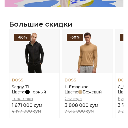
Большие скидки
-60%
-50%
-
BOSS
BOSS
BOS
Saggy TL
L-Emaguno
C_Sa
Цвета:
Черный
Цвета:
Бежевый
Цвет
Толстовки
Свитера
Курт
1 671 000 сум
3 808 000 сум
3 7
4 177 000 сум
7 616 000 сум
9 27