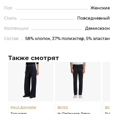
Пол
Женские
Стиль
Повседневный
Коллекции
Демисезон
Состав
58% хлопок, 37% полиэстер, 5% эластан
Также смотрят
PAUL&SHARK
BOSS
BOS
Trousers
H-Delaware Rmw
P-De