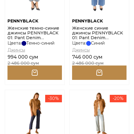
PENNYBLACK
PENNYBLACK
Женские темно-синие
Женские синие
джинсы PENNYBLACK
джинсы PENNYBLACK
01: Pant Denim
01: Pant Denim
Pbcropped размер 38
Pbpuddle размер 44
Цвета:
Темно-синий
Цвета:
Синий
Джинсы
Джинсы
994 000 сум
746 000 сум
2 486 000 сум
2 486 000 сум
-30%
-20%