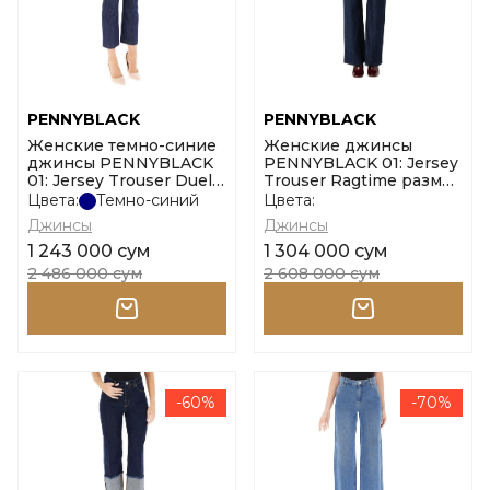
PENNYBLACK
PENNYBLACK
Женские темно-синие
Женские джинсы
джинсы PENNYBLACK
PENNYBLACK 01: Jersey
01: Jersey Trouser Duello
Trouser Ragtime размер
размер 38
42
Цвета:
Темно-синий
Цвета:
Джинсы
Джинсы
1 243 000 сум
1 304 000 сум
2 486 000 сум
2 608 000 сум
-60%
-70%