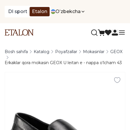
DI sport
Etalon
Oʻzbekcha
Bosh sahifa
Katalog
Poyafzallar
Mokasinlar
GEOX
Erkaklar qora mokasin GEOX U leitan e - nappa oʻlcham 43