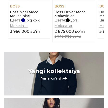
BOSS
BOSS
BOS
Boss Noel Mocc
Boss Driver Mocc
Boss
Mokasinlari
Mokasinlar
Moka
Цвета:
To'q ko'k
Цвета:
Qora
Цвет
Mokasinlar
Mokasinlar
Moka
3 966 000 soʻm
2 875 000 soʻm
3 8
5 749 000 soʻm
Yangi kollektsiya
Yana koʻrish