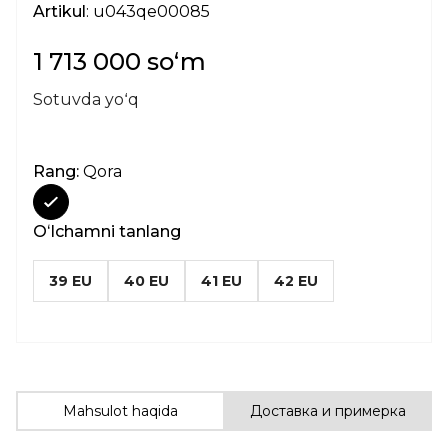
Artikul
: u043qe00085
1 713 000 soʻm
Sotuvda yoʻq
Rang:
Qora
Oʻlchamni tanlang
39 EU
40 EU
41 EU
42 EU
Mahsulot haqida
Доставка и примерка