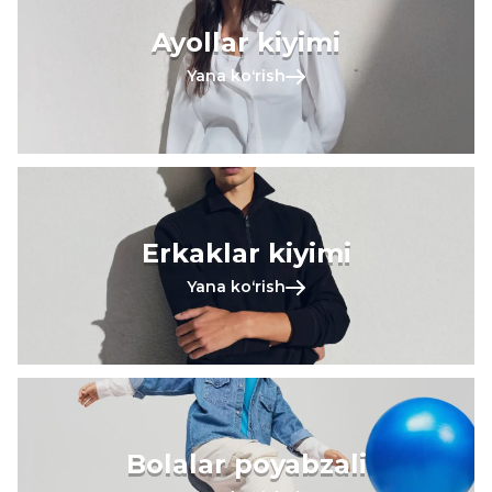
Ayollar kiyimi
Yana koʻrish
Erkaklar kiyimi
Yana koʻrish
Bolalar poyabzali