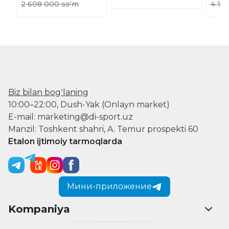
2 608 000 soʻm
4 15
Biz bilan bogʻlaning
10:00–22:00, Dush-Yak (Onlayn market)
E-mail: marketing@di-sport.uz
Manzil: Toshkent shahri, A. Temur prospekti 60
Etalon ijtimoiy tarmoqlarda
Мини-приложение
Kompaniya