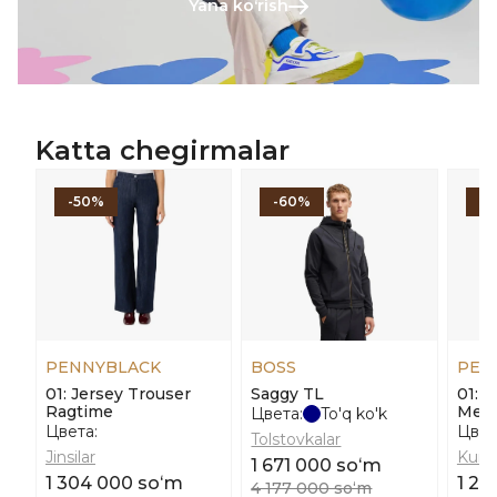
Yana koʻrish
Katta chegirmalar
-50%
-60%
-
PENNYBLACK
BOSS
PEN
01: Jersey Trouser
Saggy TL
01: Q
Ragtime
Meet
Цвета:
To'q ko'k
Цвета:
Цвет
Tolstovkalar
Jinsilar
Kurtk
1 671 000 soʻm
1 304 000 soʻm
1 24
4 177 000 soʻm