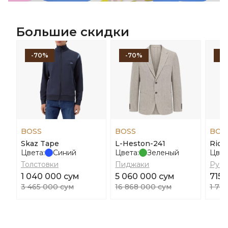
Большие скидки
-70%
-70%
-
BOSS
BOSS
BOS
Skaz Tape
L-Heston-241
Rick
Цвета:
Синий
Цвета:
Зеленый
Цвет
Толстовки
Пиджаки
Руб
1 040 000 сум
5 060 000 сум
715 
3 465 000 сум
16 868 000 сум
1 78