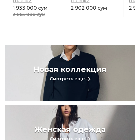
Шлепки
Шлепки
Шле
1 933 000 сум
2 902 000 сум
2 90
3 865 000 сум
Новая коллекция
Смотреть еще
Женская одежда
Смотреть еще