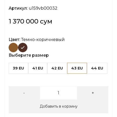
Артикул
: u159vb00032
1 370 000 сум
Цвет:
Темно-коричневый
Выберите размер
39 EU
41 EU
42 EU
43 EU
44 EU
-
+
Добавить в корзину