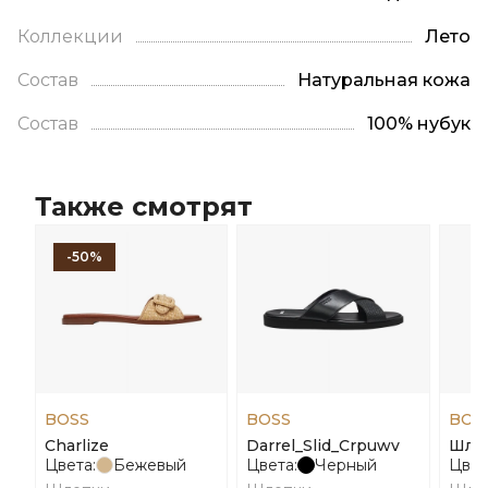
Коллекции
Лето
Состав
Натуральная кожа
Состав
100% нубук
Также смотрят
-50%
BOSS
BOSS
BOS
Charlize
Darrel_Slid_Crpuwv
Шлеп
Цвета:
Бежевый
Цвета:
Черный
Цвет