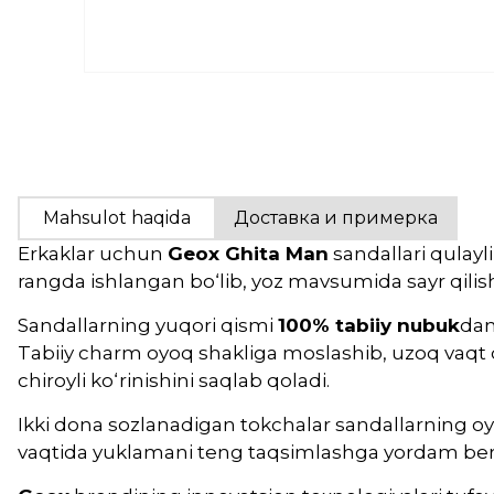
Mahsulot haqida
Доставка и примерка
Erkaklar uchun
Geox Ghita Man
sandallari qulayl
rangda ishlangan bo‘lib, yoz mavsumida sayr qilis
Sandallarning yuqori qismi
100% tabiiy nubuk
dan
Tabiiy charm oyoq shakliga moslashib, uzoq vaqt d
chiroyli ko‘rinishini saqlab qoladi.
Ikki dona sozlanadigan tokchalar sandallarning oy
vaqtida yuklamani teng taqsimlashga yordam berad