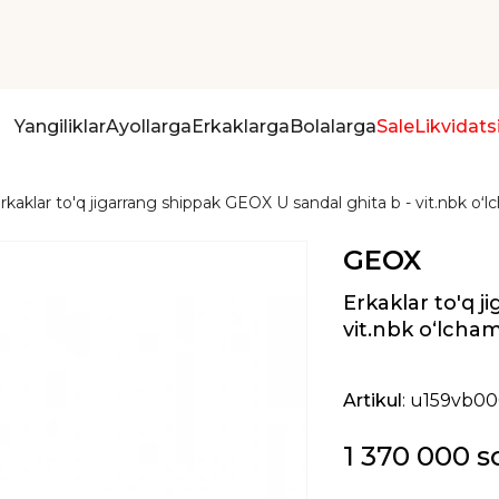
Yangiliklar
Ayollarga
Erkaklarga
Bolalarga
Sale
Likvidats
rkaklar to'q jigarrang shippak GEOX U sandal ghita b - vit.nbk oʻ
GEOX
Erkaklar to'q 
vit.nbk oʻlcha
Artikul
: u159vb0
1 370 000 