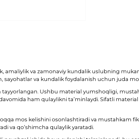
ik, amaliylik va zamonaviy kundalik uslubning mukam
h, sayohatlar va kundalik foydalanish uchun juda mos
 tayyorlangan. Ushbu material yumshoqligi, mustahkaml
avomida ham qulaylikni ta’minlaydi. Sifatli material
oqqa mos kelishini osonlashtiradi va mustahkam fiksa
i va qo‘shimcha qulaylik yaratadi.