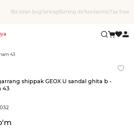
Biz bilan bog'laninig
Bizning do'konlarimiz
Tax free
iya
lcham 43
jigarrang shippak GEOX U sandal ghita b -
m 43
0032
soʻm