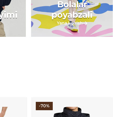
Bolalar
iyimi
poyabzali
Yana koʻrish
-70%