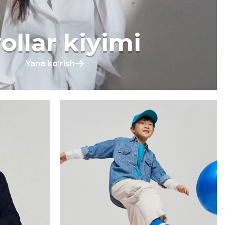
ollar kiyimi
Yana koʻrish