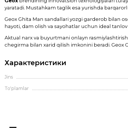
Geox
brendining innovatsion texnologiyalari tufay
yaratadi. Mustahkam taglik esa yurishda barqarorli
Geox Ghita Man sandallari yozgi garderob bilan os
hayoti, dam olish va sayohatlar uchun ideal tanlov
Aktual narx va buyurtmani onlayn rasmiylashtirish 
chegirma bilan xarid qilish imkonini beradi. Geox 
Характеристики
Jins
To'plamlar