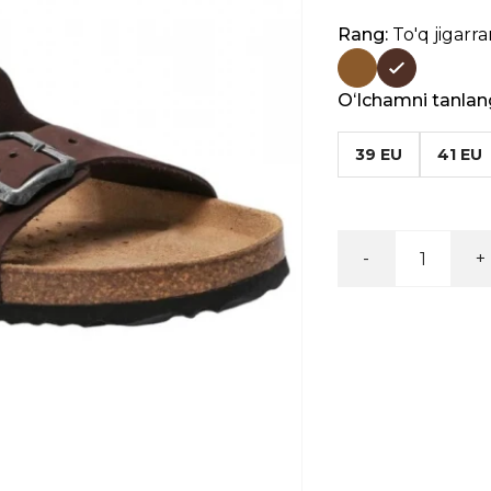
Rang:
To'q jigarr
Oʻlchamni tanlan
39 EU
41 EU
-
+