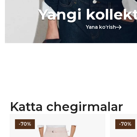
Yangi kollek
Yana koʻrish
Katta chegirmalar
-70%
-70%