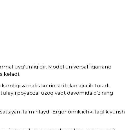
mal uyg‘unligidir. Model universal jigarrang
 keladi.
igi va nafis ko‘rinishi bilan ajralib turadi.
 tufayli poyabzal uzoq vaqt davomida o‘zining
tsiyani ta’minlaydi. Ergonomik ichki taglik yurish