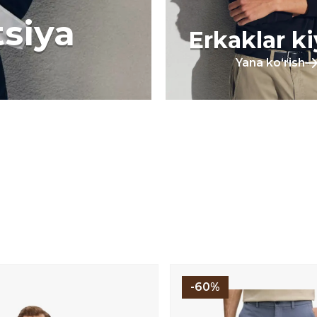
tsiya
Erkaklar k
Yana koʻrish
-60%