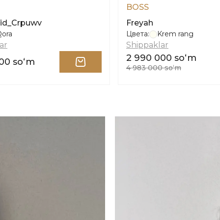
BOSS
lid_Crpuwv
Freyah
Qora
Цвета:
Krem rang
ar
Shippaklar
2 990 000 soʻm
00 soʻm
4 983 000 soʻm