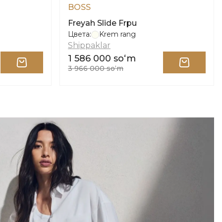
BOSS
Freyah Slide Frpu
Цвета:
Krem rang
Shippaklar
1 586 000 soʻm
3 966 000 soʻm