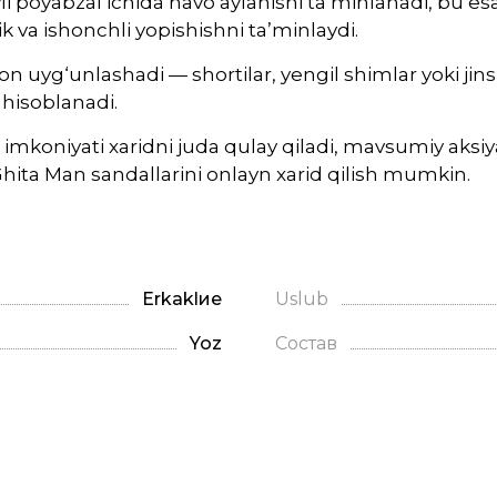
li poyabzal ichida havo aylanishi ta’minlanadi, bu 
k va ishonchli yopishishni ta’minlaydi.
on uyg‘unlashadi — shortilar, yengil shimlar yoki j
 hisoblanadi.
imkoniyati xaridni juda qulay qiladi, mavsumiy aksiy
Ghita Man sandallarini onlayn xarid qilish mumkin.
Erkaklие
Uslub
Yoz
Состав