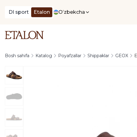
DI sport
Etalon
Oʻzbekcha
Bosh sahifa
Katalog
Poyafzallar
Shippaklar
GEOX
E