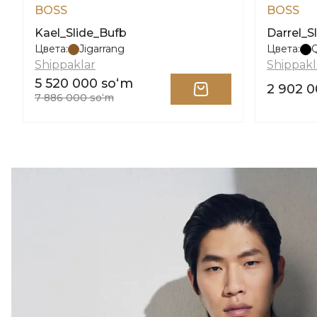
BOSS
BOSS
Kael_Slide_Bufb
Darrel_S
Цвета:
Jigarrang
Цвета:
Shippaklar
Shippakl
5 520 000 soʻm
2 902 0
7 886 000 soʻm