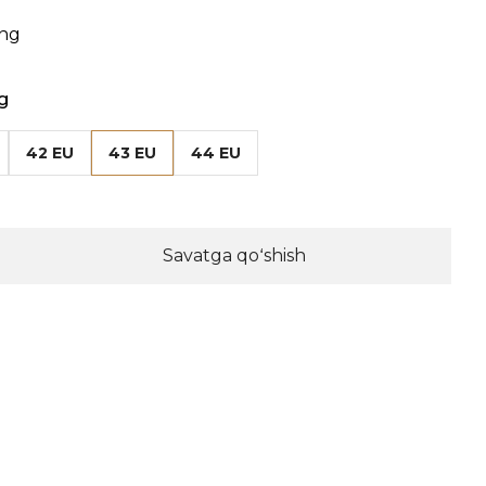
ang
g
42 EU
43 EU
44 EU
Savatga qoʻshish