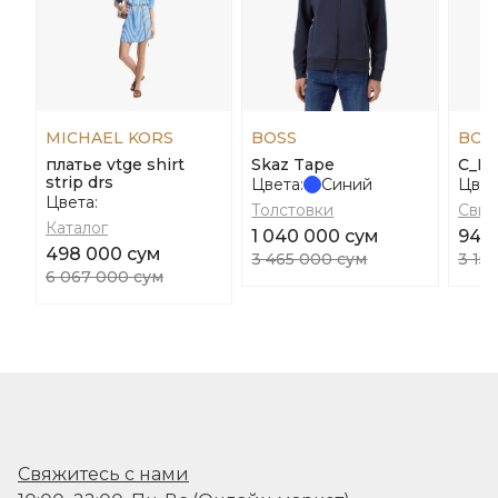
MICHAEL KORS
BOSS
BOS
платье vtge shirt
Skaz Tape
C_Esl
strip drs
Цвета:
Синий
Цвет
Цвета:
Толстовки
Сви
Каталог
1 040 000 сум
948
498 000 сум
3 465 000 сум
3 15
6 067 000 сум
Свяжитесь с нами