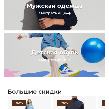
Мужская одежда
Смотреть еще
Детская обувь
Смотреть еще
Большие скидки
-92%
-70%
-