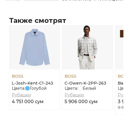
Также смотрят
-
BOSS
BOSS
BOS
L-Josh-Kent-C1-243
C-Owen-K-2PP-263
Baka
Цвета:
Голубой
Цвета:
Белый
Цвет
Рубашки
Рубашки
Руб
4 751 000 сум
5 906 000 сум
3 97
9 94