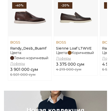
-40%
-20%
-
BOSS
BOSS
BOS
Randy_Desb_Buamf
Sienne Loaf LTWVE
Ran
Цвета:
Цвета:
Коричневый
Цвет
Темно-коричневый
Лоферы
Лоф
Лоферы
3 375 000 сум
4 55
3 901 000 сум
4 219 000 сум
6 50
6 501 000 сум
Новая коллекция