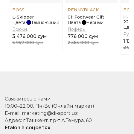
BOSS
PENNYBLACK
BOS
L-Skipper
01: Footwear Gift
H-Ha
222
Цвета:
Темно-синий
Цвета:
Черный
Цвет
Брюки
Лоферы
Руб
3 476 000 сум
776 000 сум
1 12
6 952 000 сум
2 585 000 сум
2 80
Свяжитесь с нами
10:00–22:00, Пн-Вс (Онлайн маркет)
E-mail: marketing@di-sport.uz
Адрес: г.Ташкент, пр-т А.Темура, 60
Etalon в соцсетях