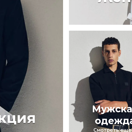
Мужска
кция
одежд
Смотреть еще