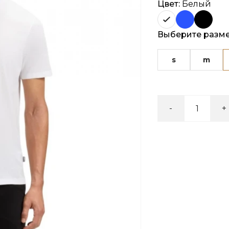
Цвет:
Белый
Выберите разм
s
m
-
+