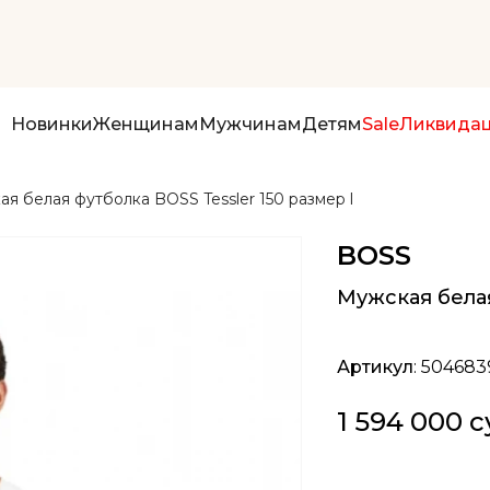
Новинки
Женщинам
Мужчинам
Детям
Sale
Ликвида
я белая футболка BOSS Tessler 150 размер l
BOSS
Мужская белая
Артикул
: 504683
1 594 000 