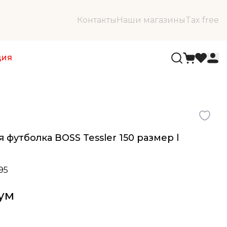
Контакты
Наши магазины
Tax free
ция
 футболка BOSS Tessler 150 размер l
95
сум