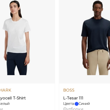
HARK
BOSS
yocell T-Shirt
L-Tesar 111
Белый
Цвета:
Синий
ки
Футболки