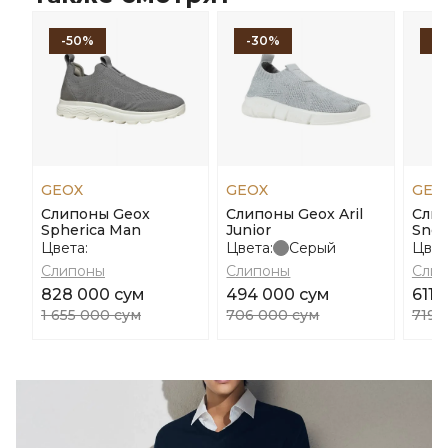
-50%
-30%
-1
GEOX
GEOX
GEO
Слипоны Geox
Слипоны Geox Aril
Сли
Spherica Man
Junior
Snea
Цвета:
Цвета:
Серый
Цвет
Слипоны
Слипоны
Сли
828 000 сум
494 000 сум
611 
1 655 000 сум
706 000 сум
719 