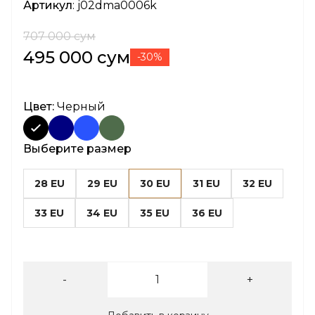
Артикул
: j02dma0006k
707 000 сум
495 000 сум
-30%
Цвет:
Черный
Выберите размер
28 EU
29 EU
30 EU
31 EU
32 EU
33 EU
34 EU
35 EU
36 EU
-
+