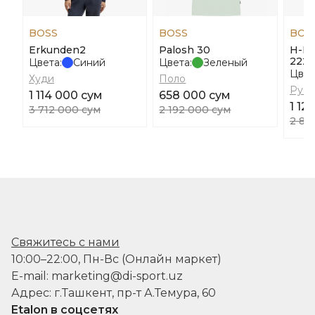
BOSS
BOSS
BOS
Erkunden2
Palosh 30
H-Ha
222
Цвета:
Синий
Цвета:
Зеленый
Цвет
Худи
Поло
Руб
1 114 000 сум
658 000 сум
1 12
3 712 000 сум
2 192 000 сум
2 80
Свяжитесь с нами
10:00–22:00, Пн-Вс (Онлайн маркет)
E-mail: marketing@di-sport.uz
Адрес: г.Ташкент, пр-т А.Темура, 60
Etalon в соцсетях