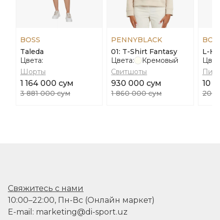
BOSS
PENNYBLACK
BOS
Taleda
01: T-Shirt Fantasy
L-He
Цвета:
Цвета:
Кремовый
Цвет
Шорты
Свитшоты
Пид
1 164 000 сум
930 000 сум
10 0
3 881 000 сум
1 860 000 сум
20 0
Свяжитесь с нами
10:00–22:00, Пн-Вс (Онлайн маркет)
E-mail: marketing@di-sport.uz