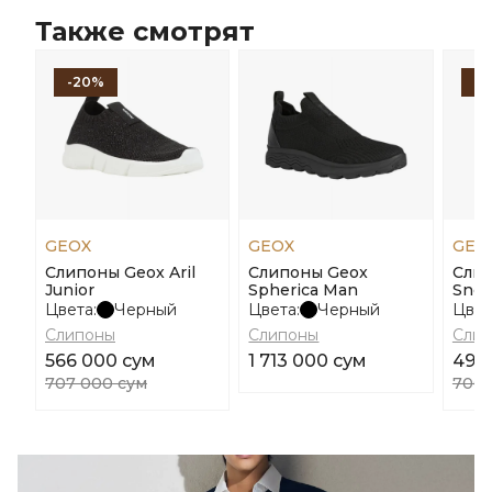
Также смотрят
-20%
-
GEOX
GEOX
GEO
Слипоны Geox Aril
Слипоны Geox
Сли
Junior
Spherica Man
Snea
Цвета:
Черный
Цвета:
Черный
Цвет
Слипоны
Слипоны
Сли
566 000 сум
1 713 000 сум
494
707 000 сум
706 