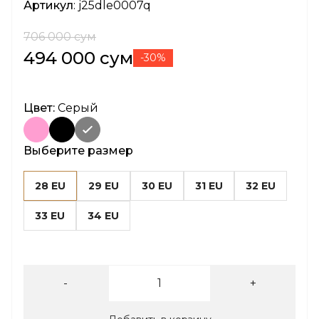
Артикул
: j25dle0007q
706 000 сум
494 000 сум
-30%
Цвет:
Серый
Выберите размер
28 EU
29 EU
30 EU
31 EU
32 EU
33 EU
34 EU
-
+