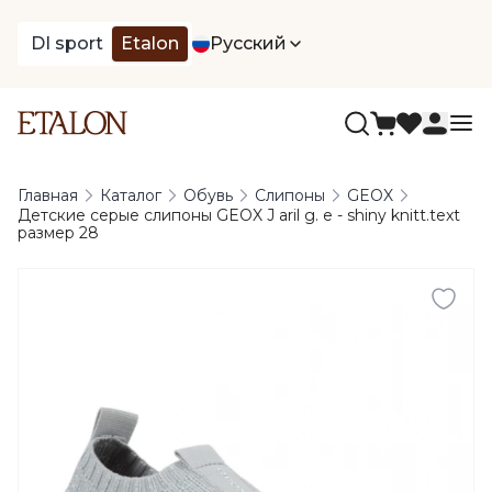
DI sport
Etalon
Русский
Главная
Каталог
Обувь
Слипоны
GEOX
Детские серые слипоны GEOX J aril g. e - shiny knitt.text
размер 28