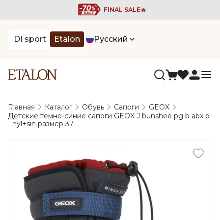
FINAL SALE🔥
DI sport
Etalon
Русский
Главная
Каталог
Обувь
Сапоги
GEOX
Детские темно-синие сапоги GEOX J bunshee pg b abx b
- nyl+sin размер 37