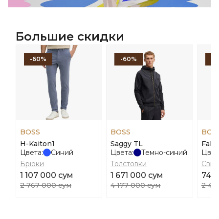
Большие скидки
-60%
-60%
-
BOSS
BOSS
BOS
H-Kaiton1
Saggy TL
Falys
Цвета:
Синий
Цвета:
Темно-синий
Цвет
Брюки
Толстовки
Свит
1 107 000 сум
1 671 000 сум
744
2 767 000 сум
4 177 000 сум
2 48