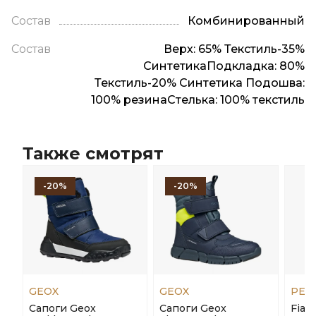
Состав
Комбинированный
Состав
Верх: 65% Текстиль-35%
СинтетикаПодкладка: 80%
Текстиль-20% Синтетика Подошва:
100% резинаСтелька: 100% текстиль
Также смотрят
-20%
-20%
GEOX
GEOX
PEN
Сапоги Geox
Сапоги Geox
Fian