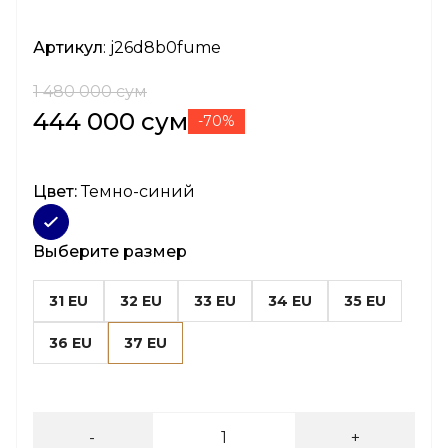
Артикул
: j26d8b0fume
1 480 000 сум
444 000 сум
-70%
Цвет:
Темно-синий
Выберите размер
31 EU
32 EU
33 EU
34 EU
35 EU
36 EU
37 EU
-
+