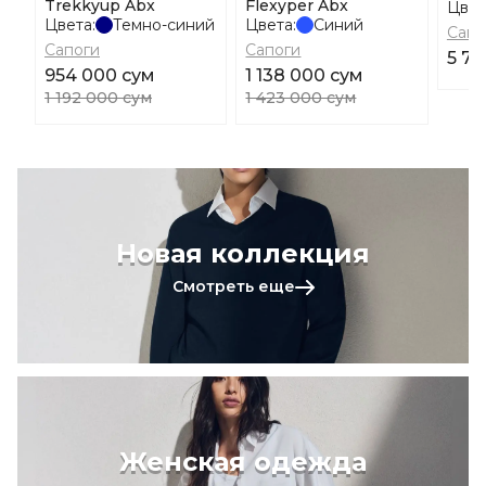
Trekkyup Abx
Flexyper Abx
Цвет
Цвета:
Темно-синий
Цвета:
Синий
Сапо
Сапоги
Сапоги
5 76
954 000 сум
1 138 000 сум
1 192 000 сум
1 423 000 сум
Новая коллекция
Смотреть еще
Женская одежда