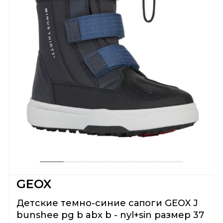
GEOX
Детские темно-синие сапоги GEOX J
bunshee pg b abx b - nyl+sin размер 37