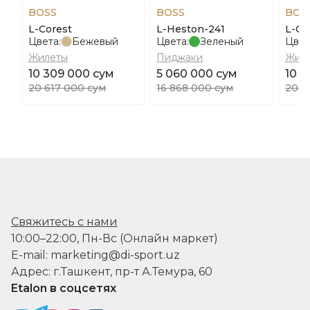
BOSS
BOSS
BOS
L-Corest
L-Heston-241
L-Co
Цвета:
Бежевый
Цвета:
Зеленый
Цвет
Жилеты
Пиджаки
Жил
10 309 000 сум
5 060 000 сум
10 3
20 617 000 сум
16 868 000 сум
20 6
Свяжитесь с нами
10:00–22:00, Пн-Вс (Онлайн маркет)
E-mail: marketing@di-sport.uz
Адрес: г.Ташкент, пр-т А.Темура, 60
Etalon в соцсетях