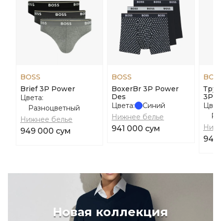
BOSS
BOSS
BOS
Brief 3P Power
BoxerBr 3P Power
Трус
Des
3P P
Цвета:
Цвета:
Синий
Цвет
Разноцветный
Ра
Нижнее белье
Нижнее белье
Нижн
941 000 сум
949 000 сум
941 
Новая коллекция