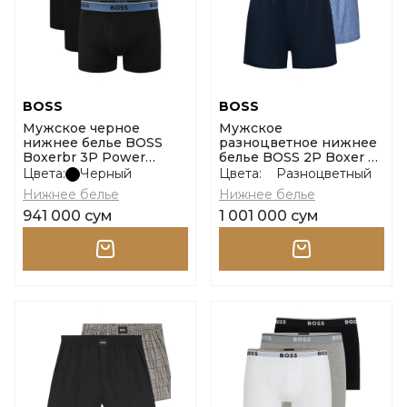
BOSS
BOSS
Мужское черное
Мужское
нижнее белье BOSS
разноцветное нижнее
Boxerbr 3P Power
белье BOSS 2P Boxer S.
размер m
Cw Peach размер m
Цвета:
Черный
Цвета:
Разноцветный
Нижнее белье
Нижнее белье
941 000 сум
1 001 000 сум