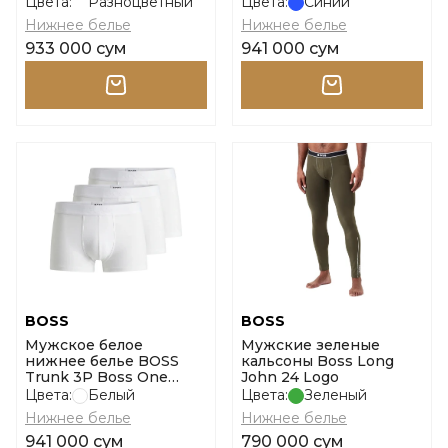
Power Desig размер l
Цвета:
Разноцветный
Цвета:
Синий
Нижнее белье
Нижнее белье
933 000 сум
941 000 сум
BOSS
BOSS
Мужское белое
Мужские зеленые
нижнее белье BOSS
кальсоны Boss Long
Trunk 3P Boss One
John 24 Logo
размер m
Цвета:
Белый
Цвета:
Зеленый
Нижнее белье
Нижнее белье
941 000 сум
790 000 сум