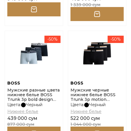
1 339 000 сум
-50%
-50%
BOSS
BOSS
Мужские разные цвета
Мужские черные
нижнее белье BOSS
нижнее белье BOSS
Trunk 3p bold design
Trunk 3p motion
10267399 01 размер m
10260345 01 размер m
Цвета:
Черный
Цвета:
Черный
Нижнее белье
Нижнее белье
439 000 сум
522 000 сум
877 000 сум
1 044 000 сум