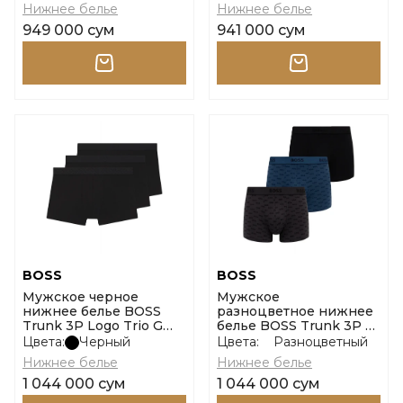
Нижнее белье
Нижнее белье
949 000 сум
941 000 сум
BOSS
BOSS
Мужское черное
Мужское
нижнее белье BOSS
разноцветное нижнее
Trunk 3P Logo Trio G
белье BOSS Trunk 3P 2
размер m
Design G размер xl
Цвета:
Черный
Цвета:
Разноцветный
Нижнее белье
Нижнее белье
1 044 000 сум
1 044 000 сум