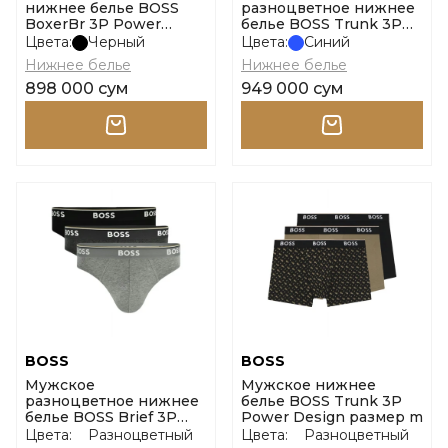
нижнее белье BOSS
разноцветное нижнее
BoxerBr 3P Power
белье BOSS Trunk 3P
размер m
Power Design размер m
Цвета:
Черный
Цвета:
Синий
Нижнее белье
Нижнее белье
898 000 сум
949 000 сум
BOSS
BOSS
Мужское
Мужское нижнее
разноцветное нижнее
белье BOSS Trunk 3P
белье BOSS Brief 3P
Power Design размер m
Power размер l
Цвета:
Разноцветный
Цвета:
Разноцветный