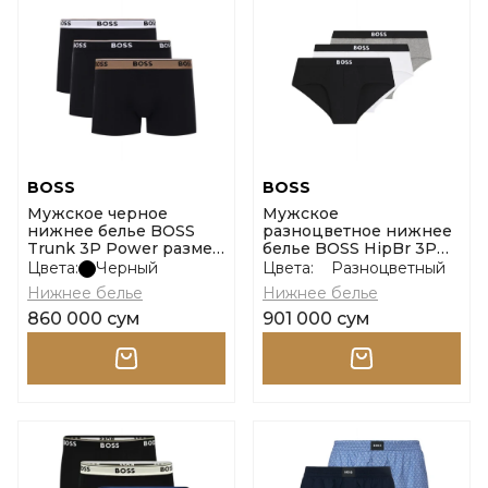
BOSS
BOSS
Мужское черное
Мужское
нижнее белье BOSS
разноцветное нижнее
Trunk 3P Power размер
белье BOSS HipBr 3P
m
Boss One размер m
Цвета:
Черный
Цвета:
Разноцветный
Нижнее белье
Нижнее белье
860 000 сум
901 000 сум