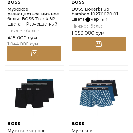
BOSS
BOSS
Мужское
BOSS Boxerbr 3p
разноцветное нижнее
bamboo 10270020 01
белье BOSS Trunk 3P
Цвета:
Черный
Motion размер m
Цвета:
Разноцветный
Нижнее белье
Нижнее белье
1 053 000 сум
418 000 сум
1 044 000 сум
BOSS
BOSS
Мужское черное
Мужское