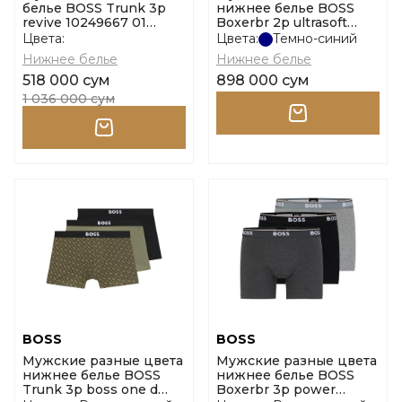
белье BOSS Trunk 3p
нижнее белье BOSS
revive 10249667 01
Boxerbr 2p ultrasoft
размер l
10243713 01 размер l
Цвета:
Цвета:
Темно-синий
Нижнее белье
Нижнее белье
518 000 сум
898 000 сум
1 036 000 сум
BOSS
BOSS
Мужские разные цвета
Мужские разные цвета
нижнее белье BOSS
нижнее белье BOSS
Trunk 3p boss one d
Boxerbr 3p power