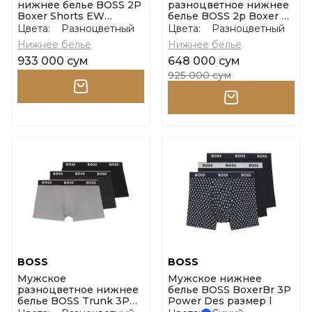
нижнее белье BOSS 2P
разноцветное нижнее
Boxer Shorts EW
белье BOSS 2p Boxer S.
размер l
Cw Peach размер m
Цвета:
Разноцветный
Цвета:
Разноцветный
Нижнее белье
Нижнее белье
933 000 сум
648 000 сум
925 000 сум
BOSS
BOSS
Мужское
Мужское нижнее
разноцветное нижнее
белье BOSS BoxerBr 3P
белье BOSS Trunk 3P
Power Des размер l