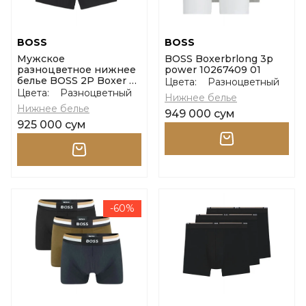
BOSS
BOSS
Мужское
BOSS Boxerbrlong 3p
разноцветное нижнее
power 10267409 01
белье BOSS 2P Boxer S.
Цвета:
Разноцветный
CW Peach размер s
Цвета:
Разноцветный
Нижнее белье
Нижнее белье
949 000 сум
925 000 сум
-60%