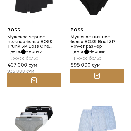
BOSS
BOSS
Мужское черное
Мужское нижнее
нижнее белье BOSS
белье BOSS Brief 3P
Trunk 3P Boss One
Power размер l
размер l
Цвета:
Черный
Цвета:
Черный
Нижнее белье
Нижнее белье
467 000 сум
898 000 сум
933 000 сум