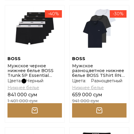
-40%
-30%
BOSS
BOSS
Мужское черное
Мужское
нижнее белье BOSS
разноцветное нижнее
Trunk 5P Essential
белье BOSS TShirt RN
размер m
3P Classic размер xxl
Цвета:
Черный
Цвета:
Разноцветный
Нижнее белье
Нижнее белье
841 000 сум
659 000 сум
1 401 000 сум
941 000 сум