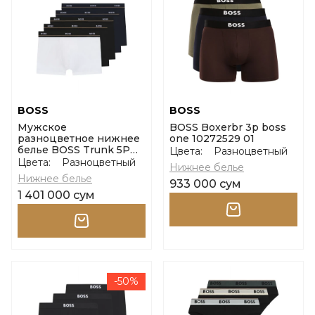
BOSS
BOSS
Мужское
BOSS Boxerbr 3p boss
разноцветное нижнее
one 10272529 01
белье BOSS Trunk 5P
Цвета:
Разноцветный
Essential размер m
Цвета:
Разноцветный
Нижнее белье
Нижнее белье
933 000 сум
1 401 000 сум
-50%