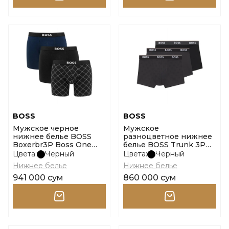
BOSS
BOSS
Мужское черное
Мужское
нижнее белье BOSS
разноцветное нижнее
Boxerbr3P Boss One
белье BOSS Trunk 3P
размер l
Power Desig размер m
Цвета:
Черный
Цвета:
Черный
Нижнее белье
Нижнее белье
941 000 сум
860 000 сум