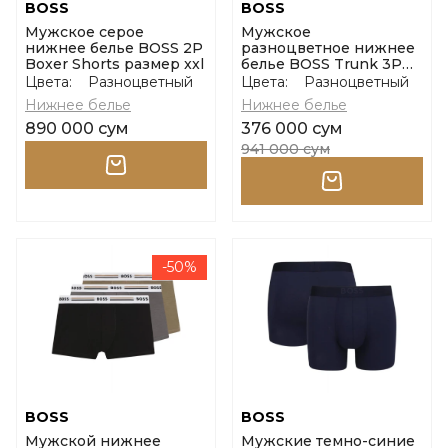
BOSS
BOSS
Мужское серое
Мужское
нижнее белье BOSS 2P
разноцветное нижнее
Boxer Shorts размер xxl
белье BOSS Trunk 3P
Boss One размер m
Цвета:
Разноцветный
Цвета:
Разноцветный
Нижнее белье
Нижнее белье
890 000 сум
376 000 сум
941 000 сум
-50%
BOSS
BOSS
Мужской нижнее
Мужские темно-синие