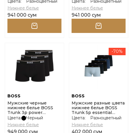
10267408 01 размер l
10242934 01 размер l
Цвета:
Разноцветный
Цвета:
Разноцветный
Нижнее белье
Нижнее белье
941 000 сум
941 000 сум
-70%
BOSS
BOSS
Мужские черные
Мужские разные цвета
нижнее белье BOSS
нижнее белье BOSS
Trunk 3p power
Trunk 5p essential
10242934 01 размер m
10267407 01 размер s
Цвета:
Черный
Цвета:
Разноцветный
Нижнее белье
Нижнее белье
949 000 сум
402 000 сум