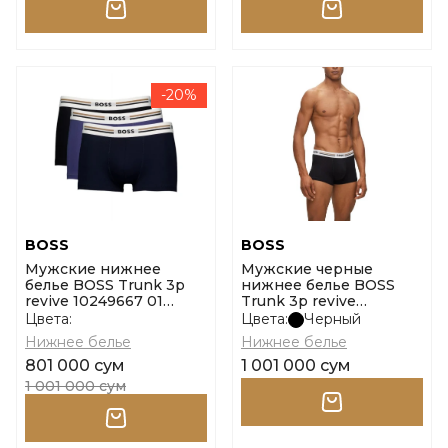
-20%
BOSS
BOSS
Мужские нижнее
Мужские черные
белье BOSS Trunk 3p
нижнее белье BOSS
revive 10249667 01
Trunk 3p revive
размер l
10249667 01 размер xxl
Цвета:
Цвета:
Черный
Нижнее белье
Нижнее белье
801 000 сум
1 001 000 сум
1 001 000 сум