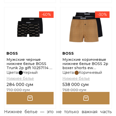
-60%
-30%
BOSS
BOSS
Мужские черные
Мужские коричневые
нижнее белье BOSS
нижнее белье BOSS 2p
Trunk 2p gift 10257114 01
boxer shorts ew
размер l
10251193 01 размер s
Цвета:
Черный
Цвета:
Коричневый
Нижнее белье
Нижнее белье
284 000 сум
538 000 сум
710 000 сум
768 000 сум
Нижнее белье — это не только важная часть