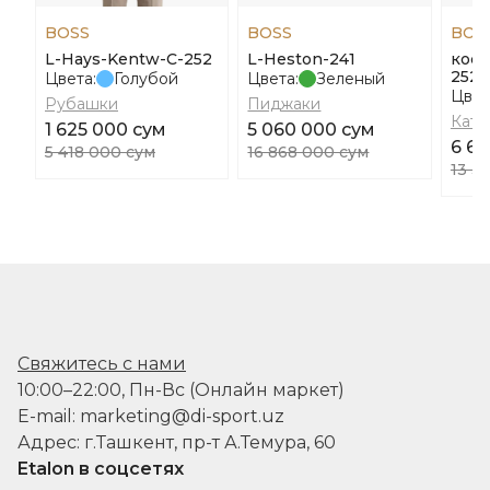
BOSS
BOSS
BOS
L-Hays-Kentw-C-252
L-Heston-241
кост
252 
Цвета:
Голубой
Цвета:
Зеленый
Цвет
Рубашки
Пиджаки
Ката
1 625 000 сум
5 060 000 сум
6 66
5 418 000 сум
16 868 000 сум
13 3
Свяжитесь с нами
10:00–22:00, Пн-Вс (Онлайн маркет)
E-mail: marketing@di-sport.uz
Адрес: г.Ташкент, пр-т А.Темура, 60
Etalon в соцсетях