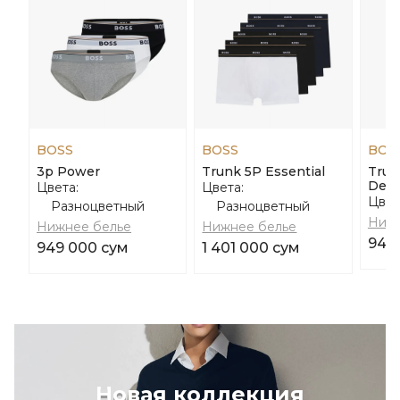
BOSS
BOSS
BOS
3p Power
Trunk 5P Essential
Trun
Desi
Цвета:
Цвета:
Цвет
Разноцветный
Разноцветный
Нижн
Нижнее белье
Нижнее белье
949
949 000 сум
1 401 000 сум
Новая коллекция