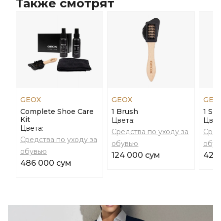
Также смотрят
GEOX
GEOX
GEO
Complete Shoe Care
1 Brush
1 Sp
Kit
Цвета:
Цвет
Цвета:
Средства по уходу за
Сред
Средства по уходу за
обувью
обув
обувью
124 000 сум
42 
486 000 сум