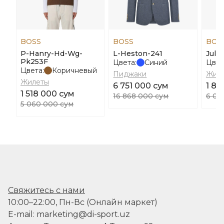
BOSS
BOSS
BOS
P-Hanry-Hd-Wg-
L-Heston-241
Julin
Pk253F
Цвета:
Синий
Цвет
Цвета:
Коричневый
Пиджаки
Жил
Жилеты
6 751 000 сум
1 80
1 518 000 сум
16 868 000 сум
6 00
5 060 000 сум
Свяжитесь с нами
10:00–22:00, Пн-Вс (Онлайн маркет)
E-mail: marketing@di-sport.uz