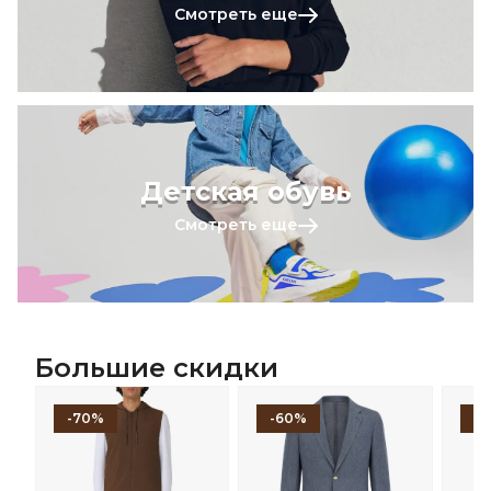
Смотреть еще
Детская обувь
Смотреть еще
Большие скидки
-70%
-60%
-