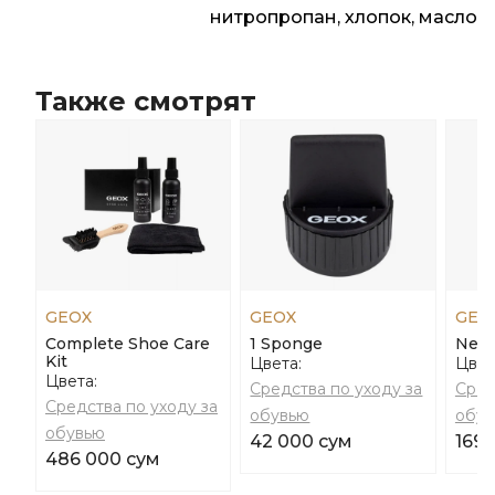
нитропропан, хлопок, масло
Также смотрят
GEOX
GEOX
GEO
Complete Shoe Care
1 Sponge
Neut
Kit
Цвета:
Цвет
Цвета:
Средства по уходу за
Сред
Средства по уходу за
обувью
обув
обувью
42 000 сум
169 
486 000 сум