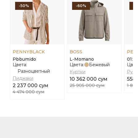
-50%
-60%
-
PENNYBLACK
BOSS
PEN
Pbbumido
L-Momano
01: S
Цвета:
Цвета:
Бежевый
Цвет
Разноцветный
Куртки
Руб
Пиджаки
10 362 000 сум
558
2 237 000 сум
25 905 000 сум
1 86
4 474 000 сум