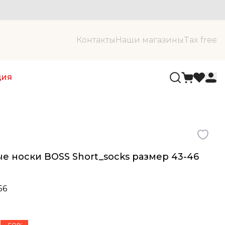
Контакты
Наши магазины
Tax free
ция
е носки BOSS Short_socks размер 43-46
56