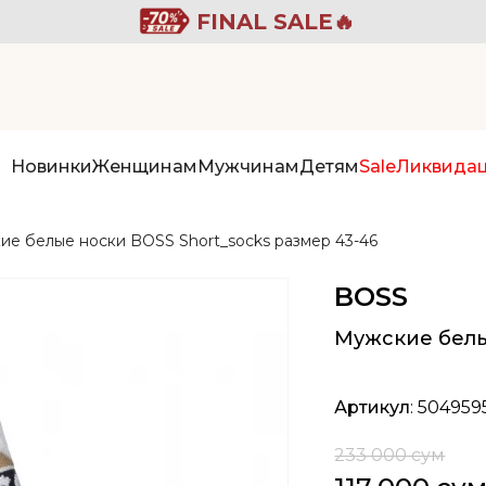
FINAL SALE🔥
Новинки
Женщинам
Мужчинам
Детям
Sale
Ликвида
ие белые носки BOSS Short_socks размер 43-46
BOSS
Мужские белы
Артикул
: 504959
233 000 сум