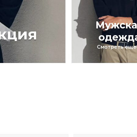
Мужска
кция
одежд
Смотреть еще