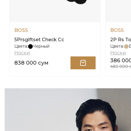
BOSS
BOSS
5Prsgiftset Check Cc
2P Rs T
Цвета:
Черный
Цвета:
Носки
Носки
386 00
838 000 сум
483 000 