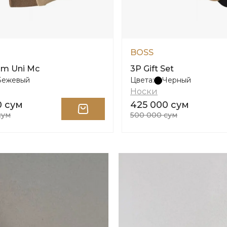
BOSS
om Uni Mc
3P Gift Set
Бежевый
Цвета:
Черный
Носки
0 сум
425 000 сум
сум
500 000 сум