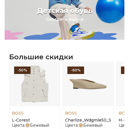
Детская обувь
Смотреть еще
Большие скидки
-50%
-60%
-
BOSS
BOSS
BOS
L-Corest
Charlize_Wdgmle50_Sd
H-Ka
Цвета:
Бежевый
Цвета:
Бежевый
Цвет