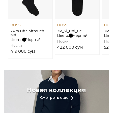
BOSS
BOSS
BOS
2Prs Bb Softtouch
3P_Sl_Uni_Cc
3Prs
Md
Цвета:
Черный
Цвет
Цвета:
Черный
Носки
Нос
Носки
422 000 сум
522
419 000 сум
Новая коллекция
Смотреть еще