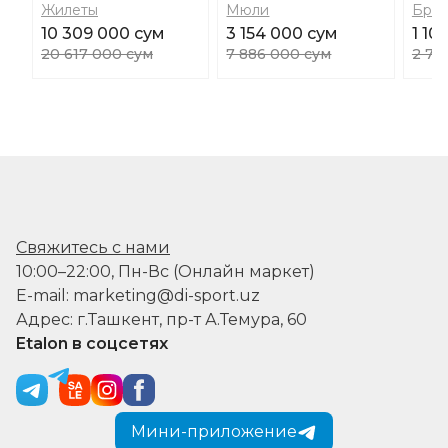
Жилеты
Мюли
Брю
10 309 000 сум
3 154 000 сум
1 10
20 617 000 сум
7 886 000 сум
2 76
Свяжитесь с нами
10:00–22:00, Пн-Вс (Онлайн маркет)
E-mail: marketing@di-sport.uz
Адрес: г.Ташкент, пр-т А.Темура, 60
Etalon в соцсетях
Мини-приложение