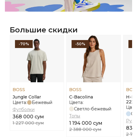
Большие скидки
-70%
-50%
-
BOSS
BOSS
BOS
Jungle Collar
С-Bacolina
H-Ha
222
Цвета:
Бежевый
Цвета:
Цвет
Светло-бежевый
Футболки
Св
Топы
368 000 сум
Руб
1 227 000 сум
1 194 000 сум
836
2 388 000 сум
2 78