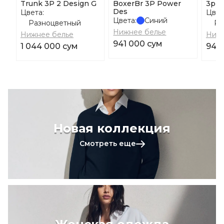
Trunk 3P 2 Design G
BoxerBr 3P Power
3p P
Des
Цвета:
Цвет
Цвета:
Синий
Разноцветный
Ра
Нижнее белье
Нижнее белье
Нижн
941 000 сум
1 044 000 сум
949
Новая коллекция
Смотреть еще