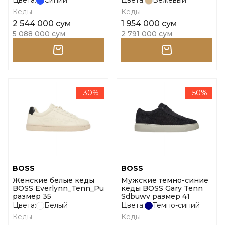
Цвета:
Синий
Цвета:
Бежевый
Кеды
Кеды
2 544 000 сум
1 954 000 сум
5 088 000 сум
2 791 000 сум
-30%
-50%
BOSS
BOSS
Женские белые кеды
Мужские темно-синие
BOSS Everlynn_Tenn_Pu
кеды BOSS Gary Tenn
размер 35
Sdbuwv размер 41
Цвета:
Белый
Цвета:
Темно-синий
Кеды
Кеды