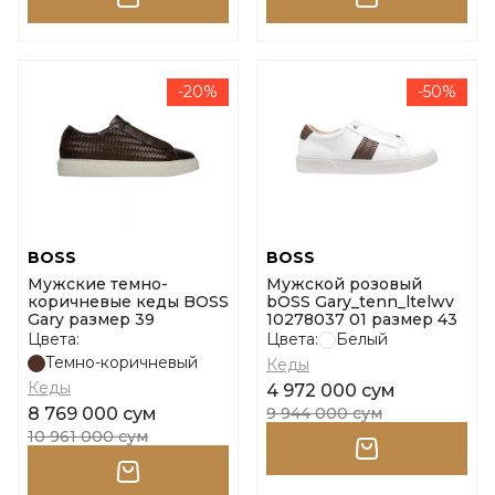
-20%
-50%
BOSS
BOSS
Мужские темно-
Мужской розовый
коричневые кеды BOSS
bOSS Gary_tenn_ltelwv
Gary размер 39
10278037 01 размер 43
Цвета:
Цвета:
Белый
Темно-коричневый
Кеды
Кеды
4 972 000 сум
8 769 000 сум
9 944 000 сум
10 961 000 сум