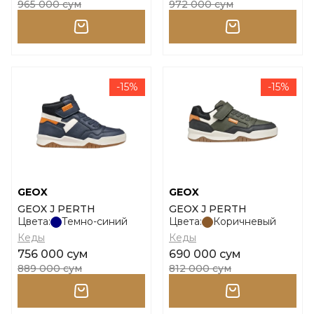
965 000 сум
972 000 сум
-15%
-15%
GEOX
GEOX
GEOX J PERTH
GEOX J PERTH
Цвета:
Темно-синий
Цвета:
Коричневый
Кеды
Кеды
756 000 сум
690 000 сум
889 000 сум
812 000 сум