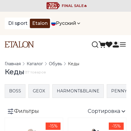
FINAL SALE🔥
DI sport
Etalon
Русский
Главная
Каталог
Обувь
Кеды
Кеды
137 товаров
BOSS
GEOX
HARMONT&BLAINE
PENNYB
Фильтры
Сортировка
-15%
-15%