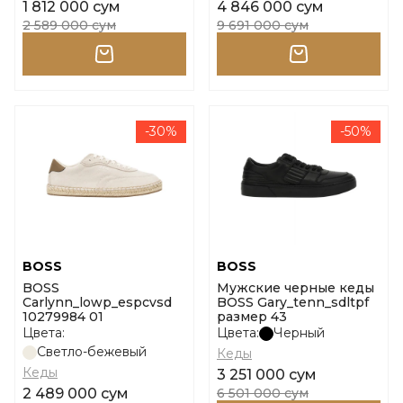
1 812 000 сум
4 846 000 сум
2 589 000 сум
9 691 000 сум
-30%
-50%
BOSS
BOSS
BOSS
Мужские черные кеды
Carlynn_lowp_espcvsd
BOSS Gary_tenn_sdltpf
10279984 01
размер 43
Цвета:
Цвета:
Черный
Светло-бежевый
Кеды
Кеды
3 251 000 сум
2 489 000 сум
6 501 000 сум