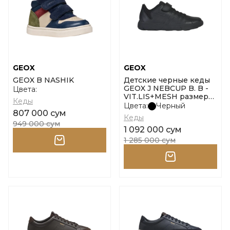
GEOX
GEOX
GEOX B NASHIK
Детские черные кеды
GEOX J NEBCUP B. B -
Цвета:
VIT.LIS+MESH размер
Кеды
30
Цвета:
Черный
807 000 сум
Кеды
949 000 сум
1 092 000 сум
1 285 000 сум