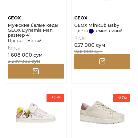
GEOX
GEOX
Мужские белые кеды
GEOX Minicub Baby
GEOX Dynamia Man
Цвета:
Темно-синий
размер 41
Кеды
Цвета:
Белый
657 000 сум
Кеды
938 000 сум
1 608 000 сум
2 297 000 сум
-30%
-30%