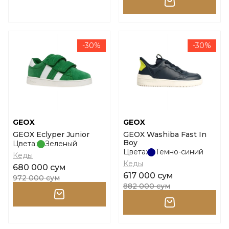
-30%
-30%
GEOX
GEOX
GEOX Eclyper Junior
GEOX Washiba Fast In
Boy
Цвета:
Зеленый
Цвета:
Темно-синий
Кеды
Кеды
680 000 сум
617 000 сум
972 000 сум
882 000 сум