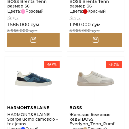
BOSS Brenta Tenn
BOSS Brenta Tenn
размер 36
размер 36
Цвета:
Розовый
Цвета:
Красный
Кеды
Кеды
1 586 000 сум
1 190 000 сум
3 966 000 сум
3 966 000 сум
-50%
-30%
HARMONT&BLAINE
BOSS
HARMONT&BLAINE
Женские бежевые
Scarpa uomo camoscio -
кеды BOSS
tex jeans
Everlynn_Tenn_Pumf
размер 35