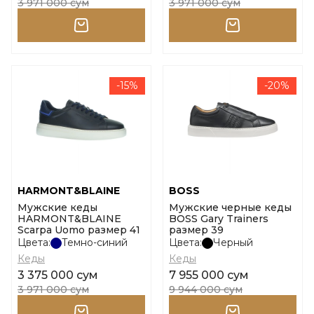
3 971 000 сум
3 971 000 сум
-15%
-20%
HARMONT&BLAINE
BOSS
Мужские кеды
Мужские черные кеды
HARMONT&BLAINE
BOSS Gary Trainers
Scarpa Uomo размер 41
размер 39
Цвета:
Темно-синий
Цвета:
Черный
Кеды
Кеды
3 375 000 сум
7 955 000 сум
3 971 000 сум
9 944 000 сум