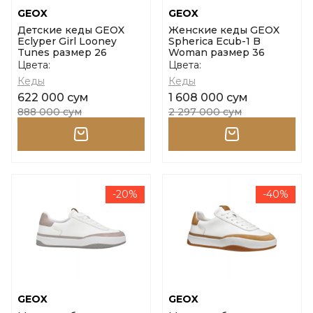
GEOX
GEOX
Детские кеды GEOX
Женские кеды GEOX
Eclyper Girl Looney
Spherica Ecub-1 B
Tunes размер 26
Woman размер 36
Цвета:
Цвета:
Кеды
Кеды
622 000 сум
1 608 000 сум
888 000 сум
2 297 000 сум
-20%
-40%
GEOX
GEOX