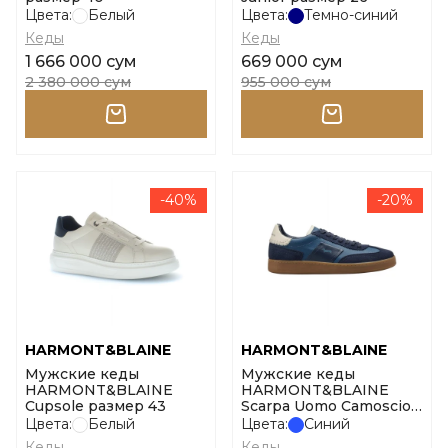
Цвета:
Белый
Цвета:
Темно-синий
Кеды
Кеды
1 666 000 сум
669 000 сум
2 380 000 сум
955 000 сум
-40%
-20%
HARMONT&BLAINE
HARMONT&BLAINE
Мужские кеды
Мужские кеды
HARMONT&BLAINE
HARMONT&BLAINE
Cupsole размер 43
Scarpa Uomo Camoscio
размер 40
Цвета:
Белый
Цвета:
Синий
Кеды
Кеды