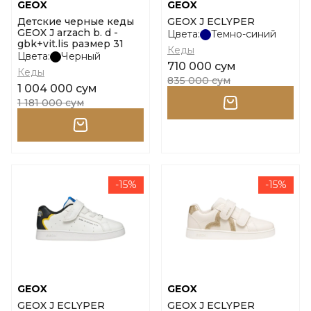
GEOX
GEOX
Детские черные кеды
GEOX J ECLYPER
GEOX J arzach b. d -
Цвета:
Темно-синий
gbk+vit.lis размер 31
Кеды
Цвета:
Черный
710 000 сум
Кеды
835 000 сум
1 004 000 сум
1 181 000 сум
-15%
-15%
GEOX
GEOX
GEOX J ECLYPER
GEOX J ECLYPER