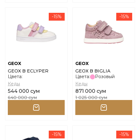
-15%
-15%
GEOX
GEOX
GEOX B ECLYPER
GEOX B BIGLIA
Цвета:
Цвета:
Розовый
Кеды
Кеды
544 000 сум
871 000 сум
640 000 сум
1 025 000 сум
-15%
-15%