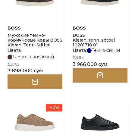
BOSS
BOSS
Мужские темно-
BOSS
коричневые кеды BOSS
Kieran_tenn_sdtbal
Kieran-Tenn-Sdtbal
10281718 01
размер 41
Цвета:
Цвета:
Темно-синий
Темно-коричневый
Кеды
Кеды
3 966 000 сум
3 898 000 сум
-50%