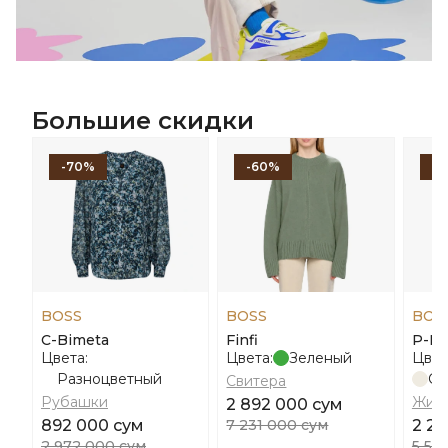
Большие скидки
-70%
-60%
-
BOSS
BOSS
BOS
C-Bimeta
Finfi
P-Im
Цвета:
Цвета:
Зеленый
Цвет
Разноцветный
Св
Свитера
Рубашки
Жил
2 892 000 сум
892 000 сум
7 231 000 сум
2 22
2 972 000 сум
5 56