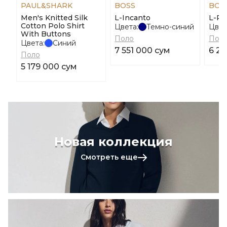
PAUL&SHARK
BOSS
BOS
Men's Knitted Silk
L-Incanto
L-Pa
Cotton Polo Shirt
Цвета:
Темно-синий
Цвет
With Buttons
Поло
Пол
Цвета:
Синий
7 551 000 сум
6 27
Поло
5 179 000 сум
Новая коллекция
Смотреть еще