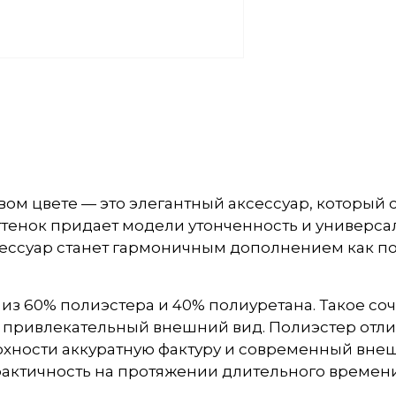
евом цвете — это элегантный аксессуар, который
нок придает модели утонченность и универсальн
сессуар станет гармоничным дополнением как по
 из 60% полиэстера и 40% полиуретана. Такое со
 привлекательный внешний вид. Полиэстер отлич
ерхности аккуратную фактуру и современный вне
рактичность на протяжении длительного времени