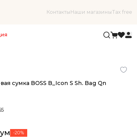
Контакты
Наши магазины
Tax free
ция
ая сумка BOSS B_Icon S Sh. Bag Qn
65
сум
-20%