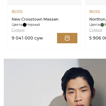
BOSS
BOSS
New Crosstown Messen
Northon
Цвета:
Черный
Цвета:
Сумки
Сумки
9 041 000 сум
5 906 