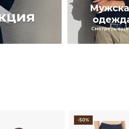
Мужска
кция
одежд
Смотреть еще
-50%