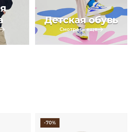
я
а
Детская обувь
Смотреть еще
-70%