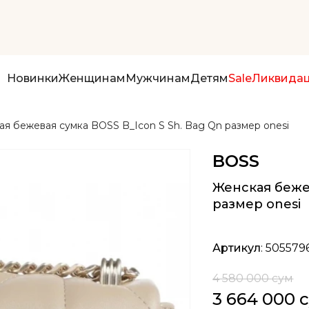
Новинки
Женщинам
Мужчинам
Детям
Sale
Ликвида
я бежевая сумка BOSS B_Icon S Sh. Bag Qn размер onesi
BOSS
Женская бежев
размер onesi
Артикул
: 505579
4 580 000 сум
3 664 000 