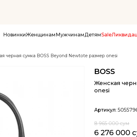
Новинки
Женщинам
Мужчинам
Детям
Sale
Ликвида
ая черная сумка BOSS Beyond Newtote размер onesi
BOSS
Женская черн
onesi
Артикул
: 505579
8 965 000 сум
6 276 000 