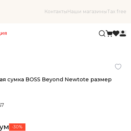
Контакты
Наши магазины
Tax free
ция
ая сумка BOSS Beyond Newtote размер
67
сум
-30%