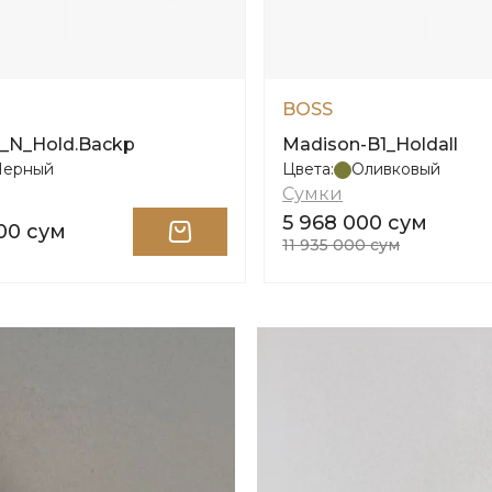
BOSS
_N_Hold.Backp
Madison-B1_Holdall
Черный
Цвета:
Оливковый
Сумки
5 968 000 сум
00 сум
11 935 000 сум