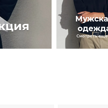
Мужска
кция
одежд
Смотреть еще