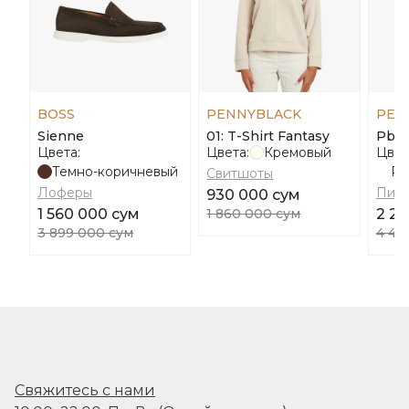
BOSS
PENNYBLACK
PEN
Sienne
01: T-Shirt Fantasy
Pbb
Цвета:
Цвета:
Кремовый
Цвет
Темно-коричневый
Ра
Свитшоты
Лоферы
Пид
930 000 сум
1 560 000 сум
1 860 000 сум
2 23
3 899 000 сум
4 47
Свяжитесь с нами