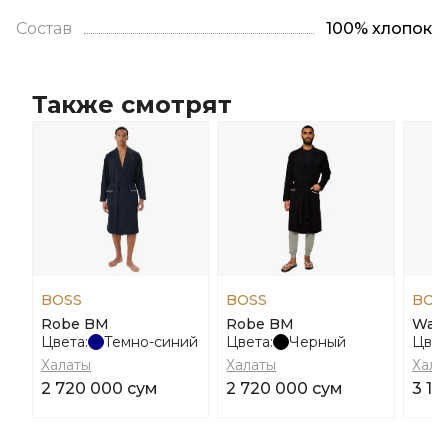
Состав
100% хлопок
Также смотрят
BOSS
BOSS
BOS
Robe BM
Robe BM
Waff
Цвета:
Темно-синий
Цвета:
Черный
Цвет
Халаты
Халаты
Хала
2 720 000 сум
2 720 000 сум
3 13