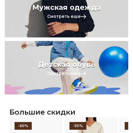
Мужская одежда
Смотреть еще
Детская обувь
Смотреть еще
Большие скидки
-60%
-50%
-