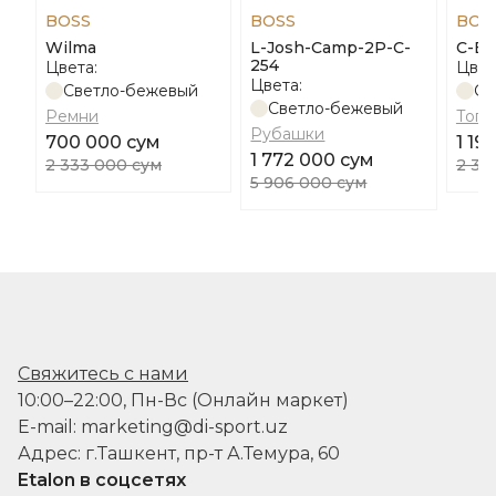
BOSS
BOSS
BOS
Wilma
L-Josh-Camp-2P-C-
С-Ba
254
Цвета:
Цвет
Цвета:
Светло-бежевый
Св
Светло-бежевый
Ремни
Топы
Рубашки
700 000 сум
1 19
1 772 000 сум
2 333 000 сум
2 38
5 906 000 сум
Свяжитесь с нами
10:00–22:00, Пн-Вс (Онлайн маркет)
E-mail: marketing@di-sport.uz
Адрес: г.Ташкент, пр-т А.Темура, 60
Etalon в соцсетях