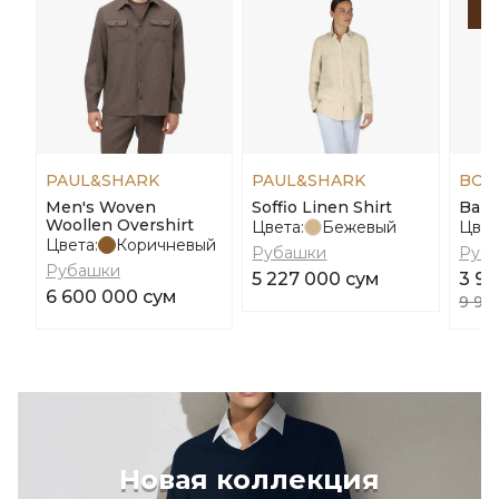
-
PAUL&SHARK
PAUL&SHARK
BOS
Men's Woven
Soffio Linen Shirt
Baka
Woollen Overshirt
Цвета:
Бежевый
Цвет
Цвета:
Коричневый
Рубашки
Руб
Рубашки
5 227 000 сум
3 97
6 600 000 сум
9 94
Новая коллекция