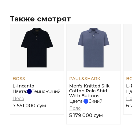
Также смотрят
BOSS
PAUL&SHARK
BOS
L-Incanto
Men's Knitted Silk
L-Pa
Cotton Polo Shirt
Цвета:
Темно-синий
Цвет
With Buttons
Поло
Пол
Цвета:
Синий
7 551 000 сум
6 27
Поло
5 179 000 сум