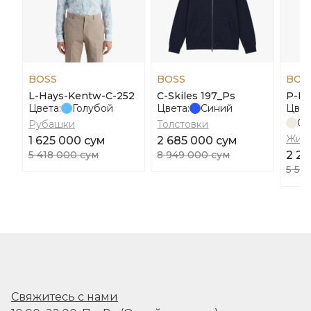
BOSS
BOSS
BOS
L-Hays-Kentw-C-252
C-Skiles 197_Ps
P-Im
Цвета:
Голубой
Цвета:
Синий
Цвет
Св
Рубашки
Толстовки
Жил
1 625 000 сум
2 685 000 сум
5 418 000 сум
8 949 000 сум
2 22
5 56
Свяжитесь с нами