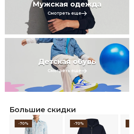
Мужская одежда
Смотреть еще
Детская обувь
Смотреть еще
Большие скидки
-70%
-70%
-