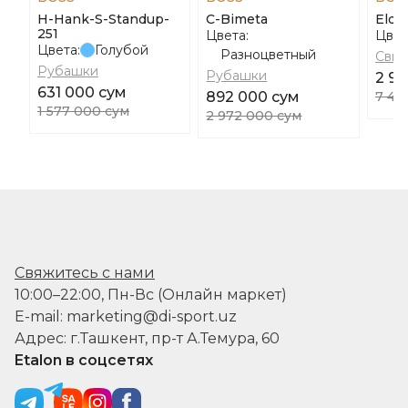
H-Hank-S-Standup-
C-Bimeta
Eldo
251
Цвета:
Цвет
Цвета:
Голубой
Разноцветный
Свит
Рубашки
Рубашки
2 99
631 000 сум
892 000 сум
7 48
1 577 000 сум
2 972 000 сум
Свяжитесь с нами
10:00–22:00, Пн-Вс (Онлайн маркет)
E-mail: marketing@di-sport.uz
Адрес: г.Ташкент, пр-т А.Темура, 60
Etalon в соцсетях