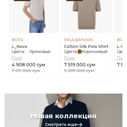
BOSS
PAUL&SHARK
BOS
L_Novo
Cotton Silk Polo Shirt
L-In
Цвета:
Кремовый
Цвета:
Коричневый
Цвет
Поло
Поло
Пол
4 908 000 сум
7 519 000 сум
7 55
7 011 000 сум
9 399 000 сум
Новая коллекция
Смотреть еще