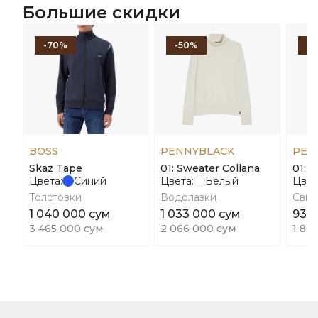
Большие скидки
-70%
-50%
-
BOSS
PENNYBLACK
PEN
Skaz Tape
01: Sweater Collana
01: T
Цвета:
Синий
Цвета:
Белый
Цвет
Толстовки
Водолазки
Сви
1 040 000 сум
1 033 000 сум
930
3 465 000 сум
2 066 000 сум
1 86