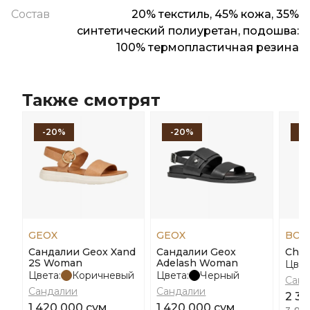
Состав
20% текстиль, 45% кожа, 35%
синтетический полиуретан, подошва:
100% термопластичная резина
Также смотрят
-20%
-20%
-
GEOX
GEOX
BOS
Сандалии Geox Xand
Сандалии Geox
Char
2S Woman
Adelash Woman
Цвет
Цвета:
Коричневый
Цвета:
Черный
Санд
Сандалии
Сандалии
2 3
1 420 000 сум
1 420 000 сум