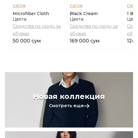
GEOX
GEOX
GEO
Microfiber Cloth
Black Cream
1 Br
Цвета:
Цвета:
Цвет
Средства по уходу за
Средства по уходу за
Сред
обувью
обувью
обув
50 000 сум
169 000 сум
124 
Новая коллекция
Смотреть еще