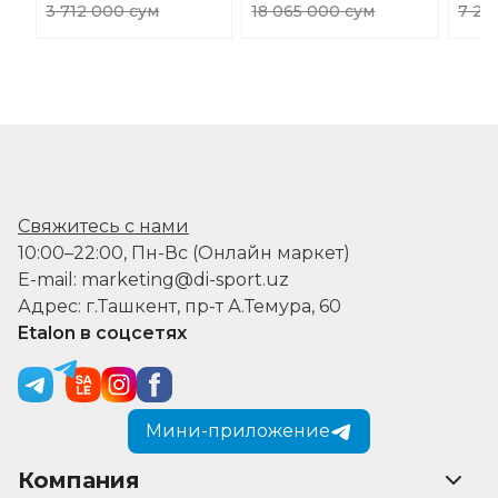
3 712 000 сум
18 065 000 сум
7 23
Свяжитесь с нами
10:00–22:00, Пн-Вс (Онлайн маркет)
E-mail: marketing@di-sport.uz
Адрес: г.Ташкент, пр-т А.Темура, 60
Etalon в соцсетях
Мини-приложение
Компания