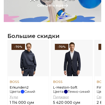
Смотреть еще
Большие скидки
-70%
-70%
-
BOSS
BOSS
BOS
Erkunden2
L-Heston-Soft
Finfi
Цвета:
Синий
Цвета:
Темно-синий
Цвет
Худи
Пиджаки
Свит
1 114 000 сум
5 420 000 сум
2 89