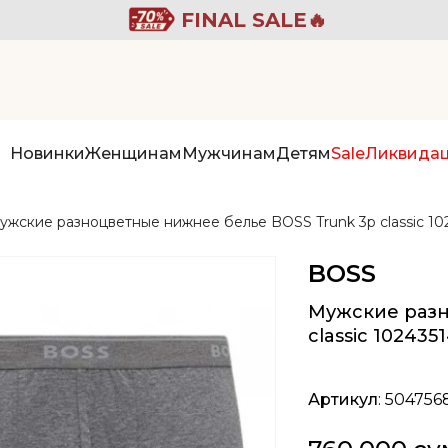
FINAL SALE🔥
Новинки
Женщинам
Мужчинам
Детям
Sale
Ликвида
ужские разноцветные нижнее белье BOSS Trunk 3p classic 102
BOSS
Мужские разн
classic 102435
Артикул
: 504756