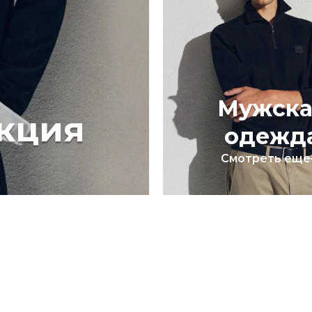
Мужска
кция
одежд
Смотреть еще