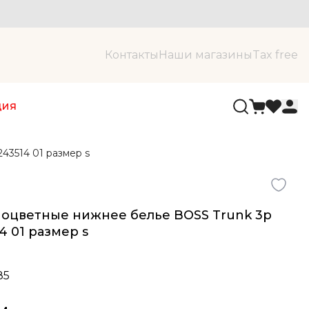
Контакты
Наши магазины
Tax free
ция
43514 01 размер s
оцветные нижнее белье BOSS Trunk 3p
14 01 размер s
85