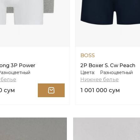
BOSS
long 3P Power
2P Boxer S. Cw Peach
Разноцветный
Цвета:
Разноцветный
 белье
Нижнее белье
0 сум
1 001 000 сум