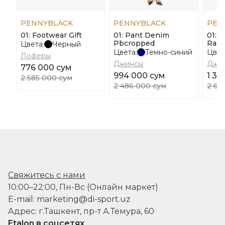
PENNYBLACK
PENNYBLACK
PEN
01: Footwear Gift
01: Pant Denim
01: 
Pbcropped
Ragt
Цвета:
Черный
Цвета:
Темно-синий
Цвет
Лоферы
Джинсы
Джи
776 000 сум
994 000 сум
1 30
2 585 000 сум
2 486 000 сум
2 60
Свяжитесь с нами
10:00–22:00, Пн-Вс (Онлайн маркет)
E-mail: marketing@di-sport.uz
Адрес: г.Ташкент, пр-т А.Темура, 60
Etalon в соцсетях