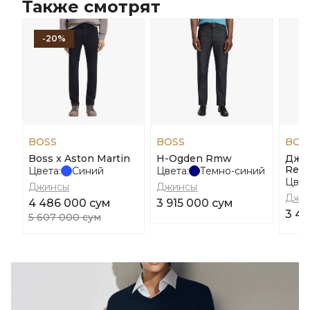
Также смотрят
-20%
BOSS
BOSS
BOS
Boss x Aston Martin
H-Ogden Rmw
Джин
Re.M
Цвета:
Синий
Цвета:
Темно-синий
Цвет
Джинсы
Джинсы
Джи
4 486 000 сум
3 915 000 сум
3 41
5 607 000 сум