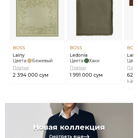
-
BOSS
BOSS
BOS
Lainy
Ledonia
Laik
Цвета:
Бежевый
Цвета:
Хаки
Цвет
Платки
Платки
Плат
2 394 000 сум
1 991 000 сум
620
1 24
Новая коллекция
Смотреть еще