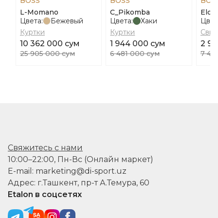
BOSS
BOSS
BOS
L-Momano
C_Pikomba
Eldo
Цвета:
Бежевый
Цвета:
Хаки
Цвет
Куртки
Куртки
Свит
10 362 000 сум
1 944 000 сум
2 99
25 905 000 сум
6 481 000 сум
7 48
Свяжитесь с нами
10:00–22:00, Пн-Вс (Онлайн маркет)
E-mail: marketing@di-sport.uz
Адрес: г.Ташкент, пр-т А.Темура, 60
Etalon в соцсетях