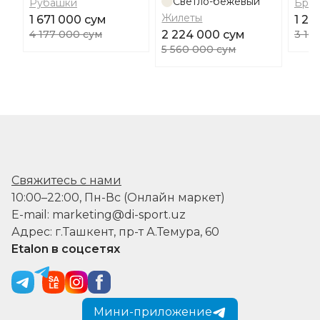
Светло-бежевый
Рубашки
Брю
Жилеты
1 671 000 сум
1 24
4 177 000 сум
2 224 000 сум
3 10
5 560 000 сум
Свяжитесь с нами
10:00–22:00, Пн-Вс (Онлайн маркет)
E-mail: marketing@di-sport.uz
Адрес: г.Ташкент, пр-т А.Темура, 60
Etalon в соцсетях
Мини-приложение