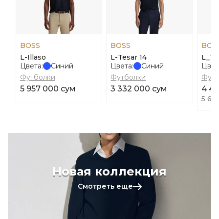
BOSS
BOSS
BOS
L-Illaso
L-Tesar 14
L_Te
Цвета:
Синий
Цвета:
Синий
Цвет
Футболки
Футболки
Футб
5 957 000 сум
3 332 000 сум
4 4
5 60
Новая коллекция
Смотреть еще