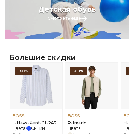
Детская обувь
Смотреть еще
Большие скидки
-60%
-60%
-
BOSS
BOSS
BOS
L-Hays-Kent-C1-243
P-Imarlo
H-La
Цвета:
Синий
Цвета:
Цвет