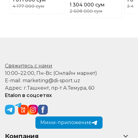
1 304 000 сум
4 177 000 сум
3 46
2 608 000 сум
Свяжитесь с нами
10:00–22:00, Пн-Вс (Онлайн маркет)
E-mail: marketing@di-sport.uz
Адрес: г.Ташкент, пр-т А.Темура, 60
Etalon в соцсетях
Мини-приложение
Компания