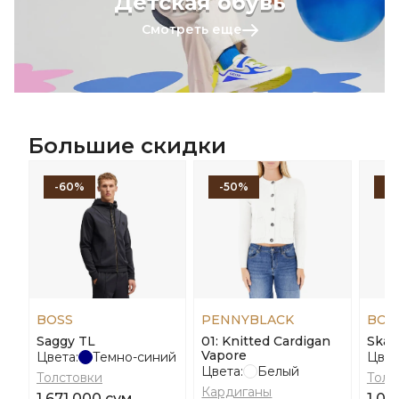
Детская обувь
Смотреть еще
Большие скидки
-60%
-50%
-
BOSS
PENNYBLACK
BOS
Saggy TL
01: Knitted Cardigan
Skaz
Vapore
Цвета:
Темно-синий
Цвет
Цвета:
Белый
Толстовки
Толс
Кардиганы
1 671 000 сум
1 04