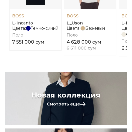
BOSS
BOSS
BOS
L-Incanto
L_Uson
L-Pa
Цвета:
Темно-синий
Цвета:
Бежевый
Цвет
Св
Поло
Поло
Пол
7 551 000 сум
4 628 000 сум
6 611 000 сум
6 50
Новая коллекция
Смотреть еще