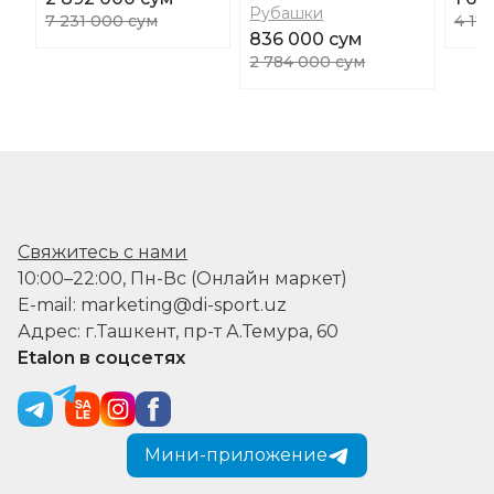
Рубашки
7 231 000 сум
4 17
836 000 сум
2 784 000 сум
Свяжитесь с нами
10:00–22:00, Пн-Вс (Онлайн маркет)
E-mail: marketing@di-sport.uz
Адрес: г.Ташкент, пр-т А.Темура, 60
Etalon в соцсетях
Мини-приложение