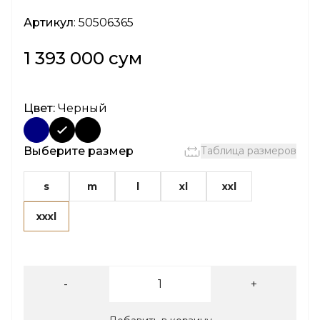
Артикул
: 50506365
1 393 000 сум
Цвет:
Черный
Выберите размер
Таблица размеров
s
m
l
xl
xxl
xxxl
-
+