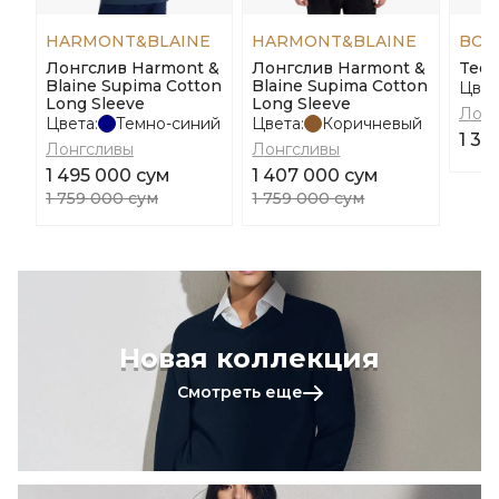
HARMONT&BLAINE
HARMONT&BLAINE
BOS
Лонгслив Harmont &
Лонгслив Harmont &
Tee 
Blaine Supima Cotton
Blaine Supima Cotton
Цвет
Long Sleeve
Long Sleeve
Лонг
Цвета:
Темно-синий
Цвета:
Коричневый
1 39
Лонгсливы
Лонгсливы
1 495 000 сум
1 407 000 сум
1 759 000 сум
1 759 000 сум
Новая коллекция
Смотреть еще