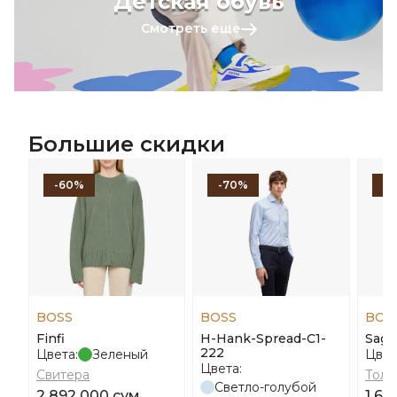
Детская обувь
Смотреть еще
Большие скидки
-60%
-70%
-
BOSS
BOSS
BOS
Finfi
H-Hank-Spread-C1-
Sagg
222
Цвета:
Зеленый
Цвет
Цвета:
Свитера
Толс
Светло-голубой
2 892 000 сум
1 67