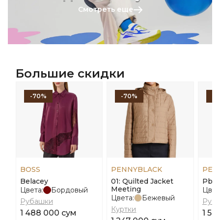
Смотреть еще
Большие скидки
-70%
-70%
-
BOSS
PENNYBLACK
PEN
Belacey
01: Quilted Jacket
Pbpa
Meeting
Цвета:
Бордовый
Цвет
Цвета:
Бежевый
Рубашки
Руб
Куртки
1 488 000 сум
1 59