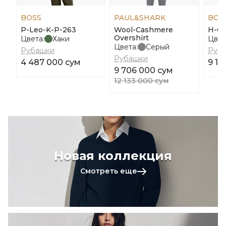
BOSS
PAUL&SHARK
BOS
P-Leo-K-P-263
Wool-Cashmere
H-Ca
Overshirt
Цвета:
Хаки
Цвет
Цвета:
Серый
Рубашки
Руб
Рубашки
4 487 000 сум
9 12
9 706 000 сум
12 133 000 сум
Новая коллекция
Смотреть еще