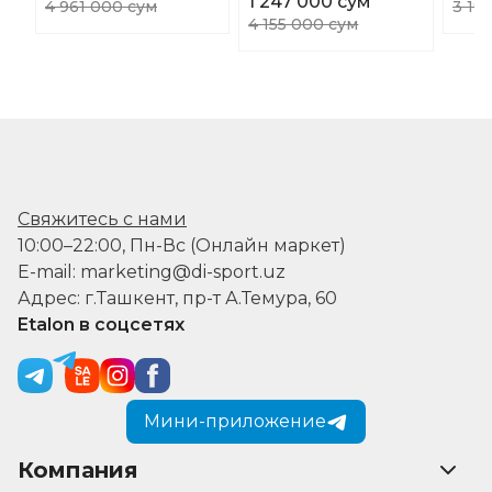
1 247 000 сум
4 961 000 сум
3 19
4 155 000 сум
Свяжитесь с нами
10:00–22:00, Пн-Вс (Онлайн маркет)
E-mail: marketing@di-sport.uz
Адрес: г.Ташкент, пр-т А.Темура, 60
Etalon в соцсетях
Мини-приложение
Компания