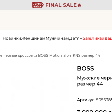
FINAL SALE🔥
Новинки
Женщинам
Мужчинам
Детям
Sale
Ликвида
е черные кроссовки BOSS Motion_Slon_KNS размер 44
BOSS
Мужские черн
размер 44
Артикул
: 505638