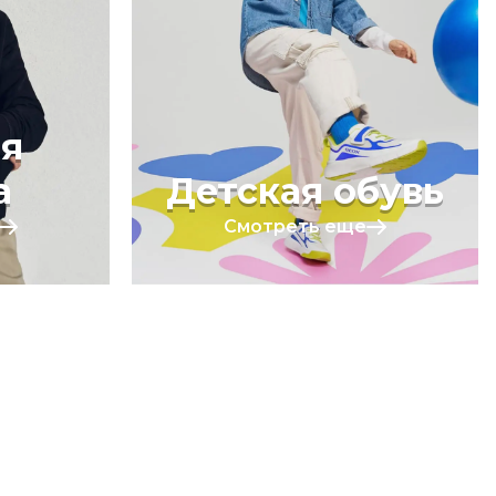
я
а
Детская обувь
Смотреть еще