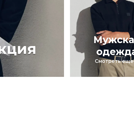
Мужска
кция
одежд
Смотреть еще