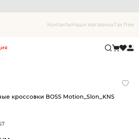
Контакты
Наши магазины
Tax free
ция
ые кроссовки BOSS Motion_Slon_KNS
57