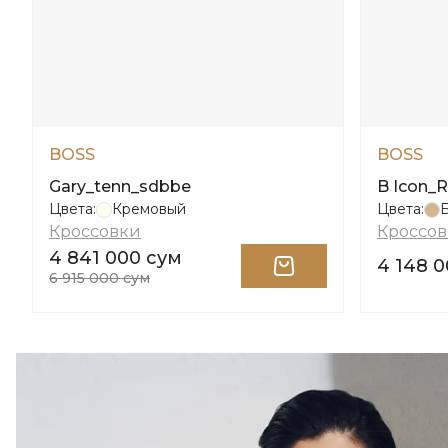
BOSS
BOSS
Gary_tenn_sdbbe
B Icon_
Цвета:
Кремовый
Цвета:
Кроссовки
Кроссо
4 841 000 сум
4 148 
6 915 000 сум