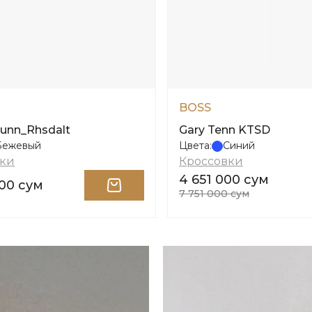
BOSS
Runn_Rhsdalt
Gary Tenn KTSD
Бежевый
Цвета:
Синий
вки
Кроссовки
4 651 000 сум
000 сум
7 751 000 сум