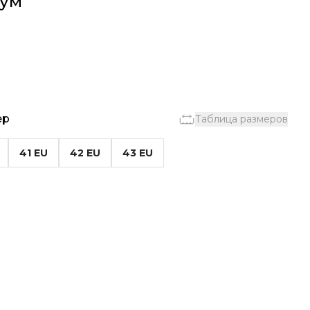
сум
ер
Таблица размеров
41 EU
42 EU
43 EU