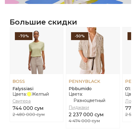
Большие скидки
-70%
-50%
-
BOSS
PENNYBLACK
PEN
Falyssiasi
Pbbumido
01: F
Цвета:
Желтый
Цвета:
Цвет
Разноцветный
Свитера
Лоф
Пиджаки
744 000 сум
776
2 480 000 сум
2 237 000 сум
2 58
4 474 000 сум