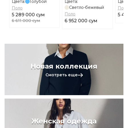
Цвета:
Голубой
Цвета:
Цвет
Светло-бежевый
Поло
Пол
Поло
5 289 000 сум
5 46
6 611 000 сум
6 952 000 сум
Новая коллекция
Смотреть еще
Женская одежда