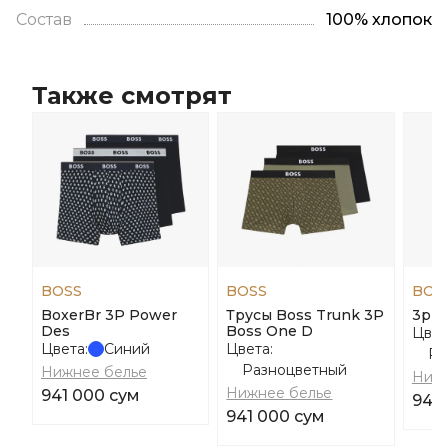
Состав
100% хлопок
Также смотрят
BOSS
BOSS
BOS
BoxerBr 3P Power
Трусы Boss Trunk 3P
3p P
Des
Boss One D
Цвет
Цвета:
Синий
Цвета:
Ра
Разноцветный
Нижнее белье
Нижн
Нижнее белье
941 000 сум
949
941 000 сум