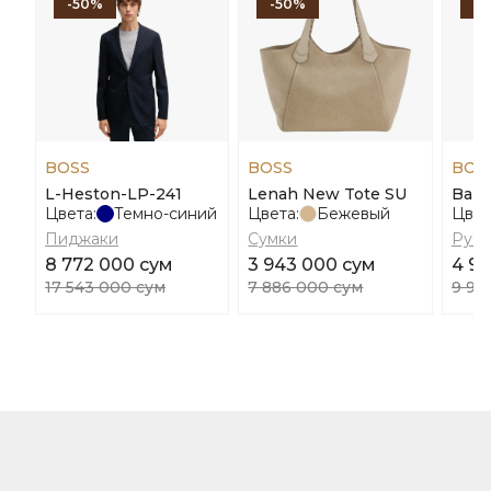
-50%
-50%
-
BOSS
BOSS
BOS
L-Heston-LP-241
Lenah New Tote SU
Baka
Цвета:
Темно-синий
Цвета:
Бежевый
Цвет
Пиджаки
Сумки
Руб
8 772 000 сум
3 943 000 сум
4 97
17 543 000 сум
7 886 000 сум
9 94