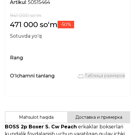
Artikul
: 50515464
941 000 soʻm
471 000 soʻm
-50%
Sotuvda yoʻq
Rang
Oʻlchamni tanlang
Таблица размеров
Mahsulot haqida
Доставка и примерка
BOSS 2p Boxer S. Cw Peach
erkaklar bokserlari
kundalik foydalanish uchun yaratilgan qulay ichki