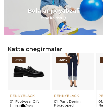
Bolalar poyabzali
Yana koʻrish
Katta chegirmalar
-70%
-60%
-
PENNYBLACK
PENNYBLACK
PEN
01: Footwear Gift
01: Pant Denim
01: 
Pbcropped
Ragt
Цвета:
Qora