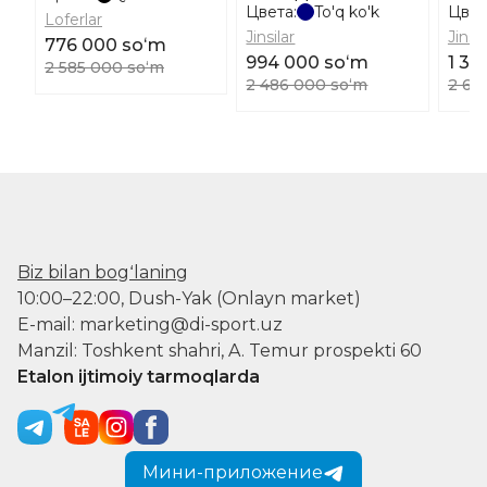
Цвета:
To'q ko'k
Цвет
Loferlar
Jinsilar
Jinsil
776 000 soʻm
994 000 soʻm
1 30
2 585 000 soʻm
2 486 000 soʻm
2 60
Biz bilan bogʻlaning
10:00–22:00, Dush-Yak (Onlayn market)
E-mail: marketing@di-sport.uz
Manzil: Toshkent shahri, A. Temur prospekti 60
Etalon ijtimoiy tarmoqlarda
Мини-приложение