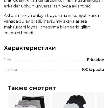
sifat, qulaylik hamda tartibli ko‘rinishni qadrlaydigan
erkaklar uchun universal tanlovga aylantiradi.
Aktual narx va onlayn buyurtma imkoniyati xaridni
yanada qulay qiladi, mavsumiy aksiyalar esa
mahsulotni foydali chegirma bilan xarid qilish
imkonini beradi.
Характеристики
Jins
Erkaklое
Tarkibi
100% paxta
Также смотрят