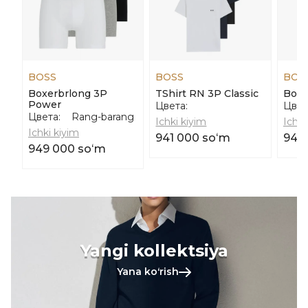
BOSS
BOSS
BOS
Boxerbrlong 3P
TShirt RN 3P Classic
Boxe
Power
Цвета:
Цвет
Цвета:
Rang-barang
Ichki kiyim
Ichki
Ichki kiyim
941 000 soʻm
941
949 000 soʻm
Yangi kollektsiya
Yana koʻrish