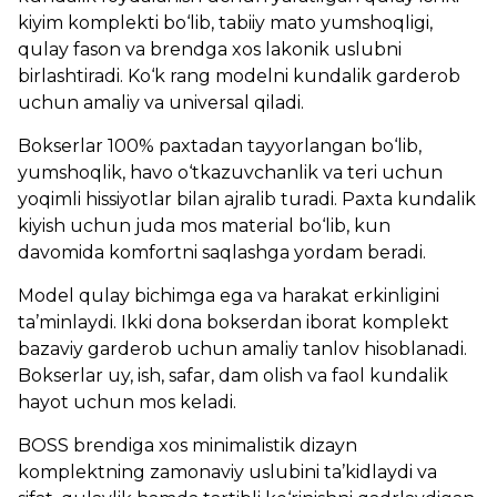
kiyim komplekti bo‘lib, tabiiy mato yumshoqligi,
qulay fason va brendga xos lakonik uslubni
birlashtiradi. Ko‘k rang modelni kundalik garderob
uchun amaliy va universal qiladi.
Bokserlar 100% paxtadan tayyorlangan bo‘lib,
yumshoqlik, havo o‘tkazuvchanlik va teri uchun
yoqimli hissiyotlar bilan ajralib turadi. Paxta kundalik
kiyish uchun juda mos material bo‘lib, kun
davomida komfortni saqlashga yordam beradi.
Model qulay bichimga ega va harakat erkinligini
ta’minlaydi. Ikki dona bokserdan iborat komplekt
bazaviy garderob uchun amaliy tanlov hisoblanadi.
Bokserlar uy, ish, safar, dam olish va faol kundalik
hayot uchun mos keladi.
BOSS brendiga xos minimalistik dizayn
komplektning zamonaviy uslubini ta’kidlaydi va