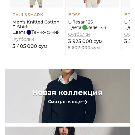
PAUL&SHARK
BOSS
BOS
Men's Knitted Cotton
L-Tesar 125
L-Te
T-Shirt
Цвета:
Зеленый
Цвет
Цвета:
Темно-синий
Футболки
Футб
Футболки
3 925 000 сум
3 33
3 405 000 сум
5 607 000 сум
Новая коллекция
Смотреть еще