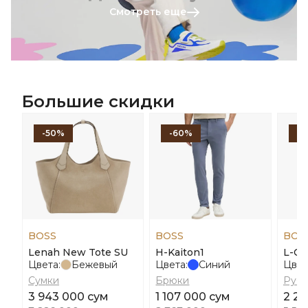
Смотреть еще
Большие скидки
-50%
-60%
-
BOSS
BOSS
BOS
Lenah New Tote SU
H-Kaiton1
L-Co
Цвета:
Бежевый
Цвета:
Синий
Цвет
Сумки
Брюки
Руб
3 943 000 сум
1 107 000 сум
2 20