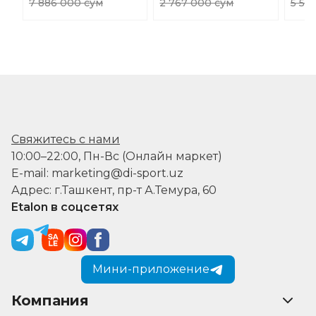
7 886 000 сум
2 767 000 сум
5 51
Свяжитесь с нами
10:00–22:00, Пн-Вс (Онлайн маркет)
E-mail: marketing@di-sport.uz
Адрес: г.Ташкент, пр-т А.Темура, 60
Etalon в соцсетях
Мини-приложение
Компания