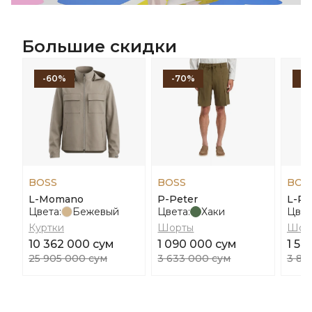
Большие скидки
-60%
-70%
-
BOSS
BOSS
BOS
L-Momano
P-Peter
L-Pe
Цвета:
Бежевый
Цвета:
Хаки
Цвет
Куртки
Шорты
Шор
10 362 000 сум
1 090 000 сум
1 54
25 905 000 сум
3 633 000 сум
3 86