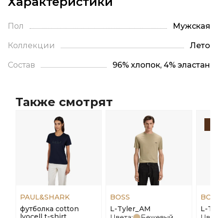
Характеристики
Пол
Мужская
Коллекции
Лето
Состав
96% хлопок, 4% эластан
Также смотрят
-
PAUL&SHARK
BOSS
BOS
футболка cotton
L-Tyler_AM
L-Te
lyocell t-shirt
Цвета:
Бежевый
Цвет