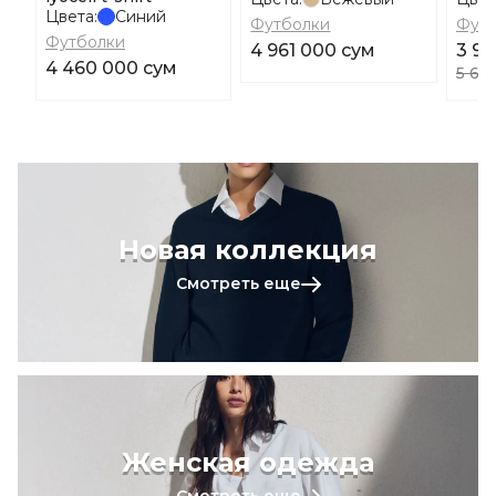
Цвета:
Синий
Футболки
Футб
Футболки
4 961 000 сум
3 92
4 460 000 сум
5 60
Новая коллекция
Смотреть еще
Женская одежда