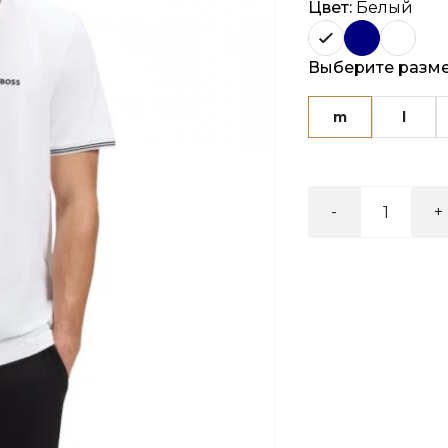
Цвет:
Белый
Выберите разм
m
l
-
+