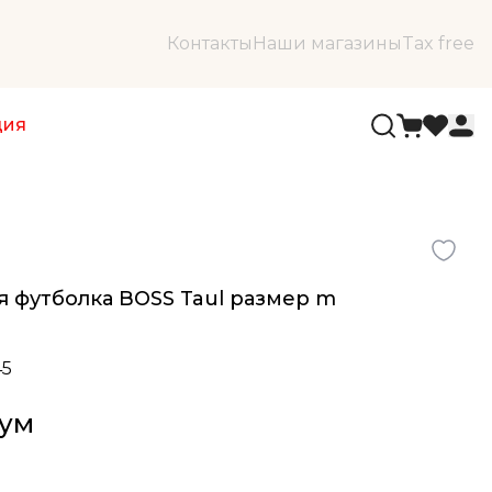
Контакты
Наши магазины
Tax free
ция
я футболка BOSS Taul размер m
45
сум