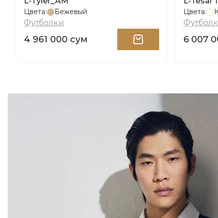
L-Tyler_AM
L-Tesar 
Цвета:
Бежевый
Цвета:
Футболки
Футбол
4 961 000 сум
6 007 