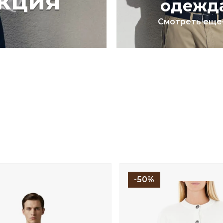
кция
одежд
Смотреть еще
-50%