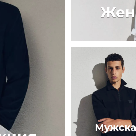
Жен
Мужска