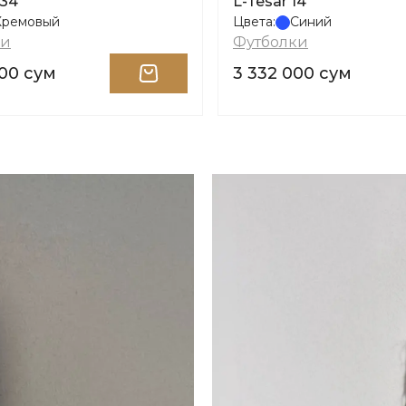
134
L-Tesar 14
Кремовый
Цвета:
Синий
ки
Футболки
000 сум
3 332 000 сум