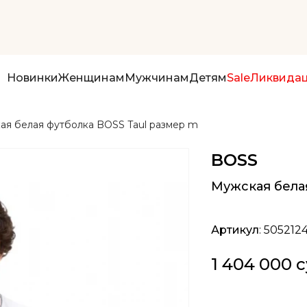
Новинки
Женщинам
Мужчинам
Детям
Sale
Ликвида
ая белая футболка BOSS Taul размер m
BOSS
Мужская бела
Артикул
: 505212
1 404 000 