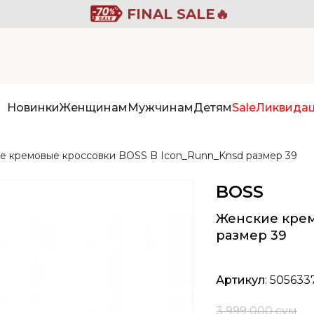
FINAL SALE🔥
Новинки
Женщинам
Мужчинам
Детям
Sale
Ликвида
е кремовые кроссовки BOSS B Icon_Runn_Knsd размер 39
BOSS
Женские крем
размер 39
Артикул
: 505633
3 999 000 сум