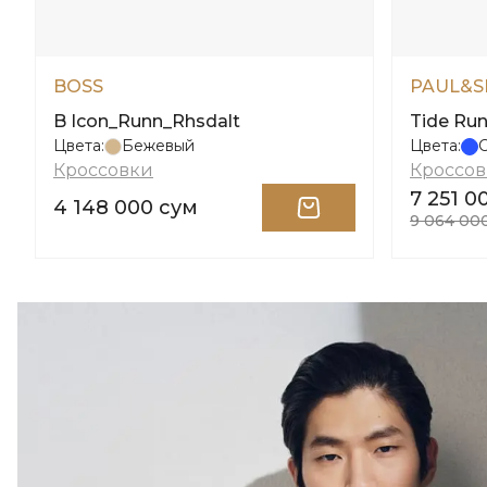
BOSS
PAUL&S
B Icon_Runn_Rhsdalt
Tide Ru
Цвета:
Бежевый
Цвета:
Кроссовки
Кроссо
7 251 0
4 148 000 сум
9 064 00