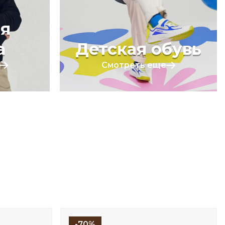
я
а
Детская обувь
Смотреть еще
-70%