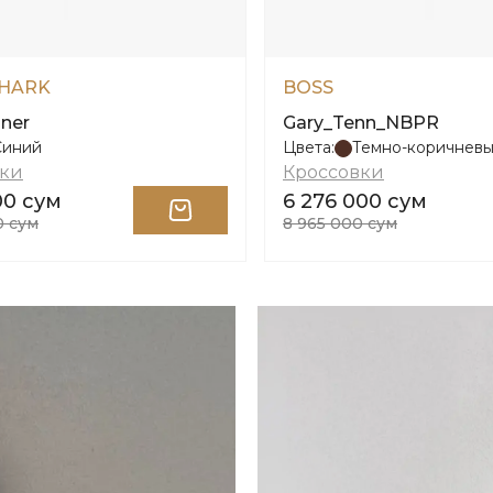
HARK
BOSS
nner
Gary_Tenn_NBPR
Синий
Цвета:
Темно-коричнев
вки
Кроссовки
00 сум
6 276 000 сум
0 сум
8 965 000 сум