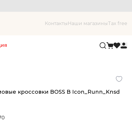
Контакты
Наши магазины
Tax free
ция
овые кроссовки BOSS B Icon_Runn_Knsd
70