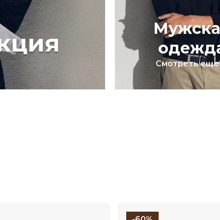
Мужска
кция
одежд
Смотреть еще
-60%