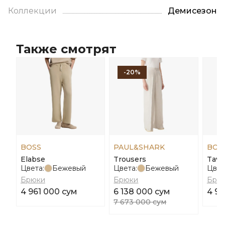
Коллекции
Демисезон
Также смотрят
-20%
BOSS
PAUL&SHARK
BOS
Elabse
Trousers
Tava
Цвета:
Бежевый
Цвета:
Бежевый
Цвет
Брюки
Брюки
Брю
4 961 000 сум
6 138 000 сум
4 96
7 673 000 сум