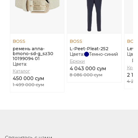
BOSS
BOSS
BOS
ремень anna-
L-Peet-Pleat-252
Levi
bmono-sd-g_sz30
Цвета:
Темно-синий
Цвет
10199094 01
Ра
Брюки
Цвета:
Крос
4 043 000 сум
Каталог
8 086 000 сум
2 13
450 000 сум
4 27
1 499 000 сум
Свяжитесь с нами