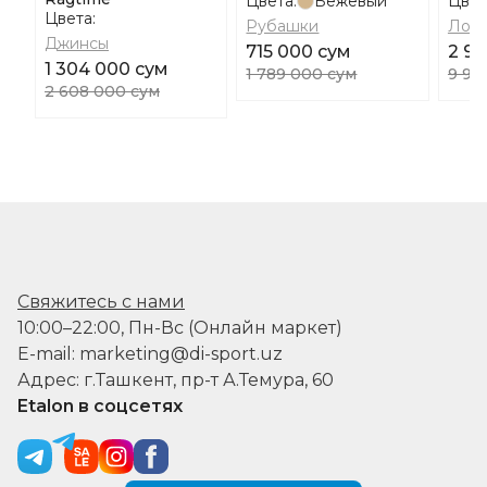
Цвета:
Бежевый
Цвет
Цвета:
Рубашки
Лоф
Джинсы
715 000 сум
2 98
1 304 000 сум
1 789 000 сум
9 94
2 608 000 сум
Свяжитесь с нами
10:00–22:00, Пн-Вс (Онлайн маркет)
E-mail: marketing@di-sport.uz
Адрес: г.Ташкент, пр-т А.Темура, 60
Etalon в соцсетях