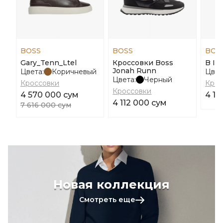
BOSS
BOSS
BOS
Gary_Tenn_Ltel
Кроссовки Boss
B Ic
Jonah Runn
Цвета:
Коричневый
Цвет
Цвета:
Черный
Кроссовки
Крос
Кроссовки
4 570 000 сум
4 14
4 112 000 сум
7 616 000 сум
Новая коллекция
Смотреть еще