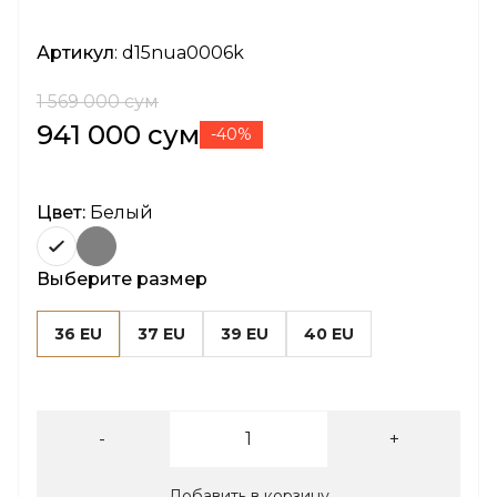
Артикул
: d15nua0006k
1 569 000 сум
941 000 сум
-40%
Цвет:
Белый
Выберите размер
36 EU
37 EU
39 EU
40 EU
-
+
Добавить в корзину