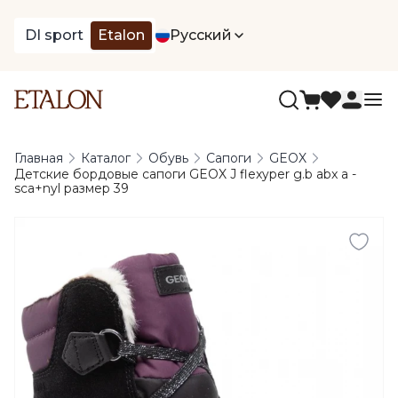
DI sport
Etalon
Русский
Главная
Каталог
Обувь
Сапоги
GEOX
Детские бордовые сапоги GEOX J flexyper g.b abx a -
sca+nyl размер 39