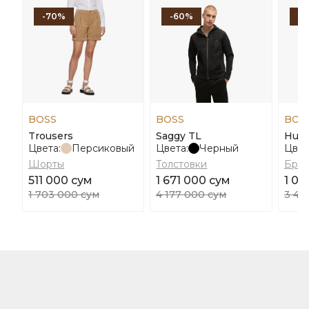
-70%
-60%
-
BOSS
BOSS
BOS
Trousers
Saggy TL
Hurl
Цвета:
Персиковый
Цвета:
Черный
Цвет
Шорты
Толстовки
Брю
511 000 сум
1 671 000 сум
1 02
1 703 000 сум
4 177 000 сум
3 40