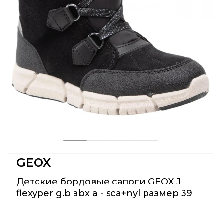
GEOX
Детские бордовые сапоги GEOX J
flexyper g.b abx a - sca+nyl размер 39