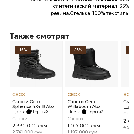
синтетический материал, 35%
резина.Стелька: 100% текстиль.
Также смотрят
-15%
-15%
-
GEOX
GEOX
BOS
Сапоги Geox
Сапоги Geox
Grac
Spherica 4X4 B Abx
Willaboom Abx
Цвет
Цвета:
Черный
Цвета:
Черный
Сапо
Сапоги
Сапоги
2 49
2 330 000 сум
1 017 000 сум
4 98
2 741 000 сум
1 197 000 сум