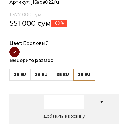
Артикул
: j16apa022fu
1 377 000 сум
551 000 сум
-60%
Цвет:
Бордовый
Выберите размер
35 EU
36 EU
38 EU
39 EU
-
+
Добавить в корзину